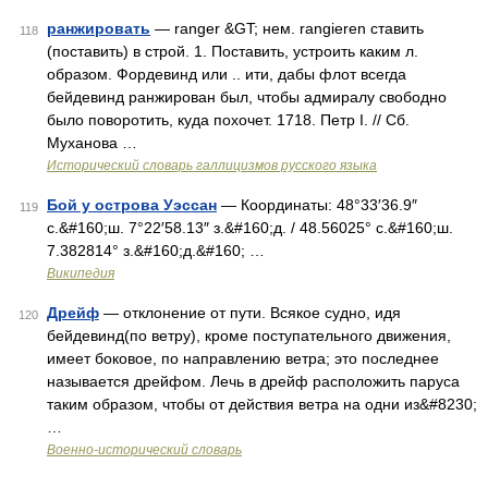
ранжировать
— ranger &GT; нем. rangieren ставить
118
(поставить) в строй. 1. Поставить, устроить каким л.
образом. Фордевинд или .. ити, дабы флот всегда
бейдевинд ранжирован был, чтобы адмиралу свободно
было поворотить, куда похочет. 1718. Петр I. // Сб.
Муханова …
Исторический словарь галлицизмов русского языка
Бой у острова Уэссан
— Координаты: 48°33′36.9″
119
с.&#160;ш. 7°22′58.13″ з.&#160;д. / 48.56025° с.&#160;ш.
7.382814° з.&#160;д.&#160; …
Википедия
Дрейф
— отклонение от пути. Всякое судно, идя
120
бейдевинд(по ветру), кроме поступательного движения,
имеет боковое, по направлению ветра; это последнее
называется дрейфом. Лечь в дрейф расположить паруса
таким образом, чтобы от действия ветра на одни из&#8230;
…
Военно-исторический словарь