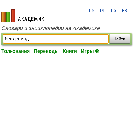
EN
DE
ES
FR
academic.ru
Словари и энциклопедии на Академике
Найти!
Толкования
Переводы
Книги
Игры ⚽