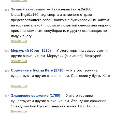
Википедия
Зимний кайтселинг
— Кайтселинг (англ.&#160;
114
kitesailing)&#160; вид спорта и активного отдыха
представляющего собой занятия с буксировочным кайтом
на горизонтальной плоскости покрытой снегом или льдом с
применением лыж, сноуборда или других скользящих по
льду и снегу …
Википедия
Меркурий (бриг, 1820)
— У этого термина существуют и
115
другие значения, см. Меркурий (значения). Меркурий …
Википедия
Сражение у бухты Кёге (1710)
— У этого термина
116
существуют и другие значения, см. Сражение у бухты Кёге
…
Википедия
Эландское сражение (1789)
— У этого термина
117
существуют и другие значения, см. Эландское сражение.
Эландский бой Русско шведская война 1788 1790 …
Википедия