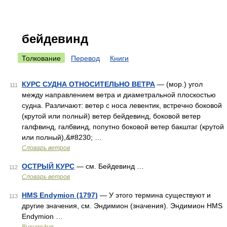
бейдевинд
Толкование
Перевод
Книги
КУРС СУДНА ОТНОСИТЕЛЬНО ВЕТРА
— (мор.) угол
111
между направлением ветра и диаметральной плоскостью
судна. Различают: ветер с носа левентик, встречно боковой
(крутой или полный) ветер бейдевинд, боковой ветер
галфвинд, галбвинд, попутно боковой ветер бакштаг (крутой
или полный),&#8230; …
Словарь ветров
ОСТРЫЙ КУРС
— см. Бейдевинд …
112
Словарь ветров
HMS Endymion (1797)
— У этого термина существуют и
113
другие значения, см. Эндимион (значения). Эндимион HMS
Endymion …