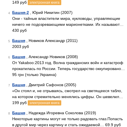
149 руб
электронная книга
Башня-2
, Юрий Никитин (2007)
4
Они - тайные властители мира, кукловоды, управляющие
ничего не подозревающими марионетками. Их называют…
430 руб
Башня
, Новиков Александр (2011)
5
2003 руб
Башня
, Александр Новиков (2008)
6
От Yakaboo:2013 год. Волна гражданских войн и катастроф
прокатилась по России. Теперь государство оккупировано…
95 грн (только Украина)
Башня
, Дмитрий Сафонов (2005)
7
«Он стоял и, не отрываясь, смотрел на светящееся табло,
на котором стремительно менялись цифры. Он шевелил…
199 руб
электронная книга
Башня
, Надежда Игоревна Соколова (2019)
8
Некоторые картины могут не только радовать глаз.Попасть
в другой мир через картину и стать ожидаемой… 69.9 руб