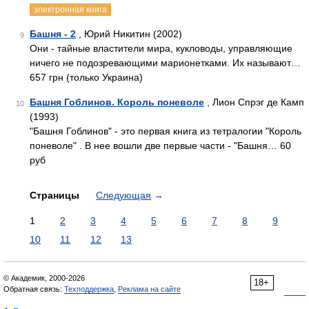
электронная книга
Башня - 2
, Юрий Никитин (2002)
9
Они - тайные властители мира, кукловоды, управляющие
ничего не подозревающими марионетками. Их называют…
657 грн (только Украина)
Башня Гоблинов. Король поневоле
, Лион Спрэг де Камп
10
(1993)
"Башня Гоблинов" - это первая книга из тетралогии "Король
поневоле" . В нее вошли две первые части - "Башня… 60
руб
Страницы
Следующая
→
1
2
3
4
5
6
7
8
9
10
11
12
13
© Академик, 2000-2026
18+
Обратная связь:
Техподдержка
,
Реклама на сайте