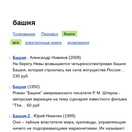
башня
Толкование
Перевод
Книги
все
электронные книги
аудиокниги
Башня
, Александр Новиков (2008)
1
На берегу Невы возвышается четырехсотметровая башня.
Башня, которая строилась как сила могущества России…
230 руб
Башня
(1992)
2
Роман "Башня" американского писателя Р. М. Штерна -
авторская вариация на тему сценария известного фильма
"The… 60 руб
Башня-2
, Юрий Никитин (1999)
3
Они – тайные властители мира, кукловоды, управляющие
ничего не подозревающими марионетками. Их называют…