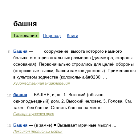
башня
Толкование
Перевод
Книги
Башня
— сооружение, высота которого намного
11
больше его горизонтальных размеров (диаметра, стороны
основания). Первоначально строились для целей обороны
(сторожевые вышки, башни замков донжоны). Применяются
в культовом зодчестве (колокольни,&#8230; …
Художественная энциклопедия
башня
— БАШНЯ, и, ж.. 1. Высокий (обычно
12
одноподъездный) дом. 2. Высокий человек. 3. Голова. См.
также: без башни; Ставить башню на место …
Словарь русского арго
Башня
— (в замке) ■ Вызывает мрачные мысли …
13
Лексикон прописных истин