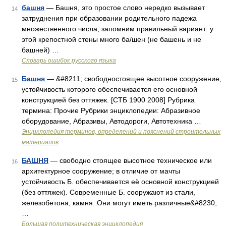
башня
— Башня, это простое слово нередко вызывает
14
затруднения при образовании родительного падежа
множественного числа; запомним правильный вариант: у
этой крепостной стены много ба/шен (не башень и не
башней) …
Словарь ошибок русского языка
Башня
— &#8211; свободностоящее высотное сооружение,
15
устойчивость которого обеспечивается его основной
конструкцией без оттяжек. [СТБ 1900 2008] Рубрика
термина: Прочие Рубрики энциклопедии: Абразивное
оборудование, Абразивы, Автодороги, Автотехника …
Энциклопедия терминов, определений и пояснений строительных
материалов
БАШНЯ
— свободно стоящее высотное техническое или
16
архитектурное сооружение; в отличие от мачты
устойчивость Б. обеспечивается её основной конструкцией
(без оттяжек). Современные Б. сооружают из стали,
железобетона, камня. Они могут иметь различные&#8230;
…
Большая политехническая энциклопедия