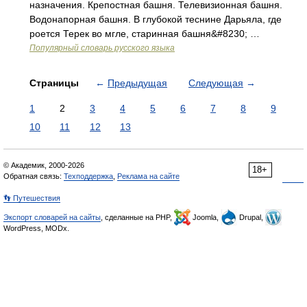
назначения. Крепостная башня. Телевизионная башня.
Водонапорная башня. В глубокой теснине Дарьяла, где
роется Терек во мгле, старинная башня&#8230; …
Популярный словарь русского языка
Страницы
←
Предыдущая
Следующая
→
1
2
3
4
5
6
7
8
9
10
11
12
13
© Академик, 2000-2026
18+
Обратная связь:
Техподдержка
,
Реклама на сайте
👣 Путешествия
Экспорт словарей на сайты
, сделанные на PHP,
Joomla,
Drupal,
WordPress, MODx.