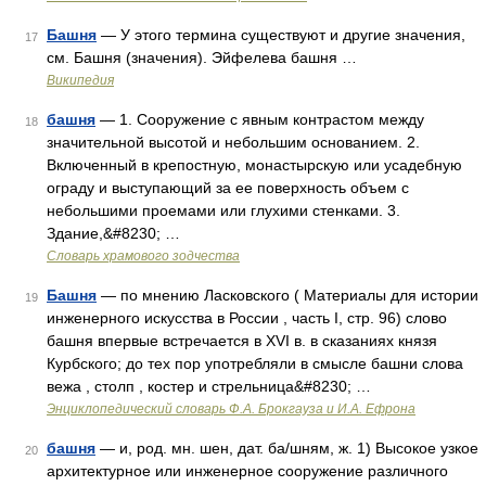
Башня
— У этого термина существуют и другие значения,
17
см. Башня (значения). Эйфелева башня …
Википедия
башня
— 1. Сооружение с явным контрастом между
18
значительной высотой и небольшим основанием. 2.
Включенный в крепостную, монастырскую или усадебную
ограду и выступающий за ее поверхность объем с
небольшими проемами или глухими стенками. 3.
Здание,&#8230; …
Словарь храмового зодчества
Башня
— по мнению Ласковского ( Материалы для истории
19
инженерного искусства в России , часть I, стр. 96) слово
башня впервые встречается в XVI в. в сказаниях князя
Курбского; до тех пор употребляли в смысле башни слова
вежа , столп , костер и стрельница&#8230; …
Энциклопедический словарь Ф.А. Брокгауза и И.А. Ефрона
башня
— и, род. мн. шен, дат. ба/шням, ж. 1) Высокое узкое
20
архитектурное или инженерное сооружение различного