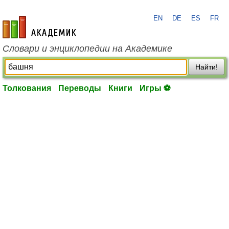
EN
DE
ES
FR
academic.ru
Словари и энциклопедии на Академике
Найти!
Толкования
Переводы
Книги
Игры ⚽