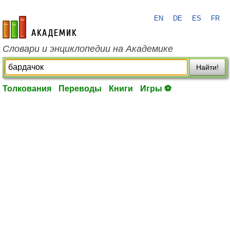
EN
DE
ES
FR
academic.ru
Словари и энциклопедии на Академике
Найти!
Толкования
Переводы
Книги
Игры ⚽