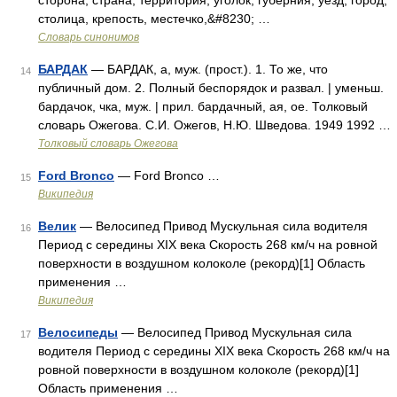
сторона, страна, территория, уголок; губерния, уезд; город,
столица, крепость, местечко,&#8230; …
Словарь синонимов
БАРДАК
— БАРДАК, а, муж. (прост.). 1. То же, что
14
публичный дом. 2. Полный беспорядок и развал. | уменьш.
бардачок, чка, муж. | прил. бардачный, ая, ое. Толковый
словарь Ожегова. С.И. Ожегов, Н.Ю. Шведова. 1949 1992 …
Толковый словарь Ожегова
Ford Bronco
— Ford Bronco …
15
Википедия
Велик
— Велосипед Привод Мускульная сила водителя
16
Период с середины XIX века Скорость 268 км/ч на ровной
поверхности в воздушном колоколе (рекорд)[1] Область
применения …
Википедия
Велосипеды
— Велосипед Привод Мускульная сила
17
водителя Период с середины XIX века Скорость 268 км/ч на
ровной поверхности в воздушном колоколе (рекорд)[1]
Область применения …