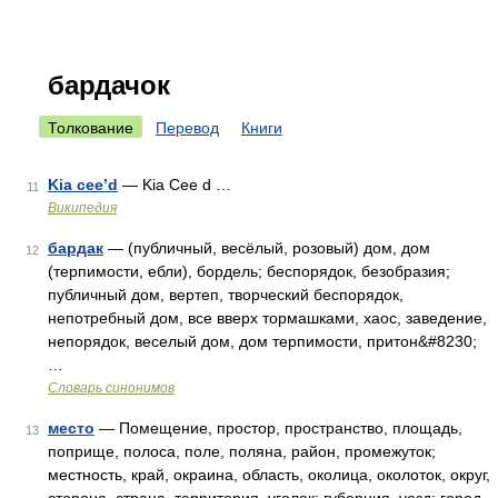
бардачок
Толкование
Перевод
Книги
Kia cee’d
— Kia Cee d …
11
Википедия
бардак
— (публичный, весёлый, розовый) дом, дом
12
(терпимости, ебли), бордель; беспорядок, безобразия;
публичный дом, вертеп, творческий беспорядок,
непотребный дом, все вверх тормашками, хаос, заведение,
непорядок, веселый дом, дом терпимости, притон&#8230;
…
Словарь синонимов
место
— Помещение, простор, пространство, площадь,
13
поприще, полоса, поле, поляна, район, промежуток;
местность, край, окраина, область, околица, околоток, округ,