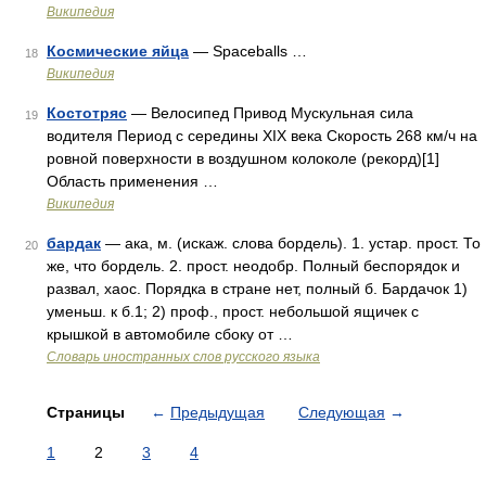
Википедия
Космические яйца
— Spaceballs …
18
Википедия
Костотряс
— Велосипед Привод Мускульная сила
19
водителя Период с середины XIX века Скорость 268 км/ч на
ровной поверхности в воздушном колоколе (рекорд)[1]
Область применения …
Википедия
бардак
— ака, м. (искаж. слова бордель). 1. устар. прост. То
20
же, что бордель. 2. прост. неодобр. Полный беспорядок и
развал, хаос. Порядка в стране нет, полный б. Бардачок 1)
уменьш. к б.1; 2) проф., прост. небольшой ящичек с
крышкой в автомобиле сбоку от …
Словарь иностранных слов русского языка
Страницы
←
Предыдущая
Следующая
→
1
2
3
4