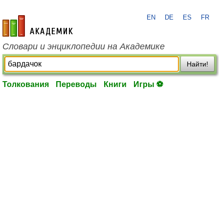
EN
DE
ES
FR
academic.ru
Словари и энциклопедии на Академике
Найти!
Толкования
Переводы
Книги
Игры ⚽