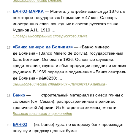
Энциклопедический словарь
БАНКО-МАРКА
— Монета, употреблявшаяся до 1876 г. в
16
некоторых государствах Германии = 47 коп. Словарь
иностранных слов, вошедших в состав русского языка.
Чудинов А.Н., 1910 …
Словарь иностранных слов русского языка
«Банко минеро де Боливия»
— «Банко минеро
17
де Боливия» (Banco Minero de Bolivia), государственный
банк Боливии. Основан в 1936. Основные функции:
кредитование, скупка и сбыт продукции средних и мелких
рудников. В 1969 передан в подчинение «Банко сентраль
де Боливия» и&#8230; …
Энциклопедический справочник «Латинская Америка»
Банко
— строительный материал из смеси глины с
18
соломой (см. Саман), распространённый в районах
тропической Африки. Из Б. строятся хижины, мечети …
Большая советская энциклопедия
БАНКО
— (ит. banco) курс. по которому банк производит
19
покупку и продажу ценных бумаг …