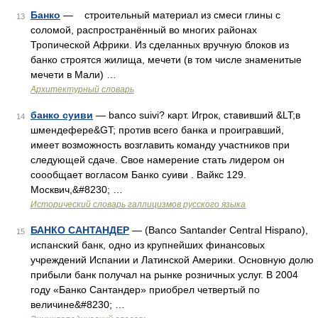
Банко
— строительный материал из смеси глины с
13
соломой, распространённый во многих районах
Тропической Африки. Из сделанных вручную блоков из
банко строятся жилища, мечети (в том числе знаменитые
мечети в Мали) …
Архитектурный словарь
банко суиви
— banco suivi? карт. Игрок, ставивший &LT;в
14
шмендефере&GT; против всего банка и проигравший,
имеет возможность возглавить команду участников при
следующей сдаче. Свое намерение стать лидером он
соообщает вогласом Банко суиви . Вайкс 129.
Москвич,&#8230; …
Исторический словарь галлицизмов русского языка
БАНКО САНТАНДЕР
— (Banco Santander Central Hispano),
15
испанский банк, одно из крупнейших финансовых
учреждений Испании и Латинской Америки. Основную долю
прибыли банк получал на рынке розничных услуг. В 2004
году «Банко Сантандер» приобрел четвертый по
величине&#8230; …