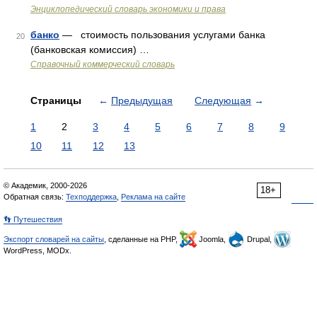
Энциклопедический словарь экономики и права
банко
— стоимость пользования услугами банка
20
(банковская комиссия) …
Справочный коммерческий словарь
Страницы
←
Предыдущая
Следующая
→
1
2
3
4
5
6
7
8
9
10
11
12
13
© Академик, 2000-2026
18+
Обратная связь:
Техподдержка
,
Реклама на сайте
👣 Путешествия
Экспорт словарей на сайты
, сделанные на PHP,
Joomla,
Drupal,
WordPress, MODx.