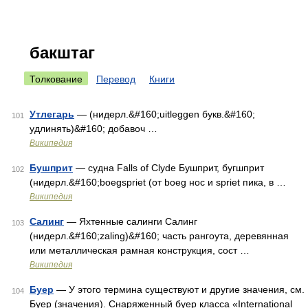
бакштаг
Толкование
Перевод
Книги
Утлегарь
— (нидерл.&#160;uitleggen букв.&#160;
101
удлинять)&#160; добавоч …
Википедия
Бушприт
— судна Falls of Clyde Бушприт, бугшприт
102
(нидерл.&#160;boegspriet (от boeg нос и spriet пика, в …
Википедия
Салинг
— Яхтенные салинги Салинг
103
(нидерл.&#160;zaling)&#160; часть рангоута, деревянная
или металлическая рамная конструкция, сост …
Википедия
Буер
— У этого термина существуют и другие значения, см.
104
Буер (значения). Снаряженный буер класса «International