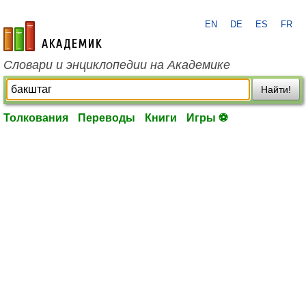
EN
DE
ES
FR
academic.ru
Словари и энциклопедии на Академике
Найти!
Толкования
Переводы
Книги
Игры ⚽