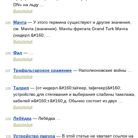
DN» на льду …
Википедия
Мачта
— У этого термина существуют и другие значения,
105
см. Мачта (значения). Мачты фрегата Grand Turk Мачта
(нидерл.&#160; …
Википедия
Фал
— …
106
Википедия
Трафальгарское сражение
— Наполеоновские войны …
107
Википедия
Талреп
— (от нидерл.&#160;tаlrеер, tаljеrеер)&#160;
108
устройство для стягивания и выбирания слабины такелажа,
кабелей и&#160;т.&#160;д. Обычно состоит из двух …
Википедия
Лебёдка
— Лебёдка …
109
Википедия
Устройство паруса
— В этой статье не хватает ссылок на
110