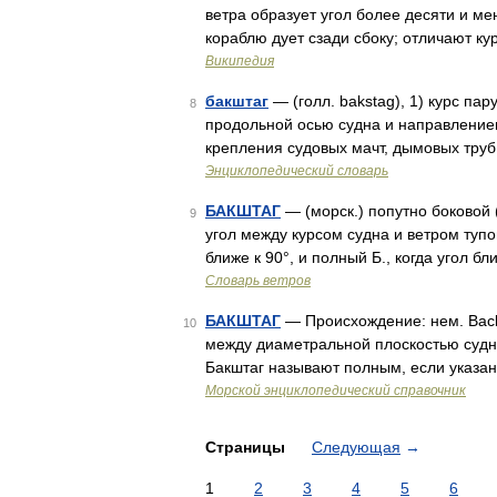
ветра образует угол более десяти и ме
кораблю дует сзади сбоку; отличают к
Википедия
бакштаг
— (голл. bakstag), 1) курс пар
8
продольной осью судна и направлением
крепления судовых мачт, дымовых труб
Энциклопедический словарь
БАКШТАГ
— (морск.) попутно боковой (
9
угол между курсом судна и ветром тупо
ближе к 90°, и полный Б., когда угол б
Словарь ветров
БАКШТАГ
— Происхождение: нем. Backs
10
между диаметральной плоскостью судна
Бакштаг называют полным, если указан
Морской энциклопедический справочник
Страницы
Следующая
→
1
2
3
4
5
6