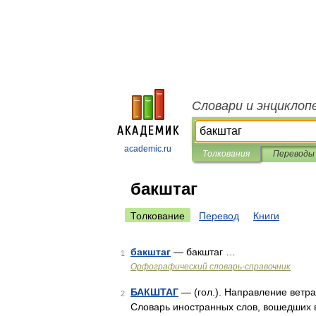
Словари и энциклоп
academic.ru
Толкования
Переводы
бакштаг
Толкование
Перевод
Книги
бакштаг
— бакштаг …
1
Орфографический словарь-справочник
БАКШТАГ
— (гол.). Направление ветра
2
Словарь иностранных слов, вошедших в 