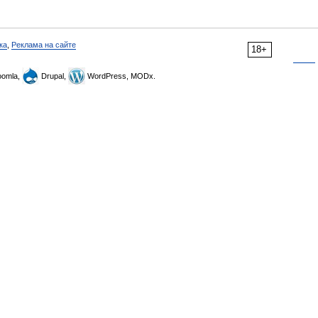
ка
,
Реклама на сайте
18+
omla,
Drupal,
WordPress, MODx.