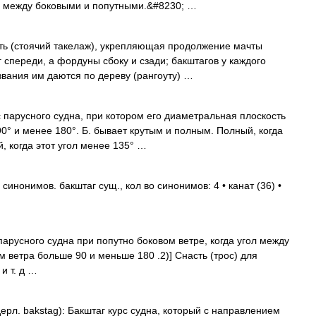
е между боковыми и попутными.&#8230; …
ть (стоячий такелаж), укрепляющая продолжение мачты
аг спереди, а фордуны сбоку и сзади; бакштагов у каждого
звания им даются по дереву (рангоуту) …
с парусного судна, при котором его диаметральная плоскость
90° и менее 180°. Б. бывает крутым и полным. Полный, когда
, когда этот угол менее 135° …
синонимов. бакштаг сущ., кол во синонимов: 4 • канат (36) •
парусного судна при попутно боковом ветре, когда угол между
 ветра больше 90 и меньше 180 .2)] Снасть (трос) для
и т. д …
ерл. bakstag): Бакштаг курс судна, который с направлением