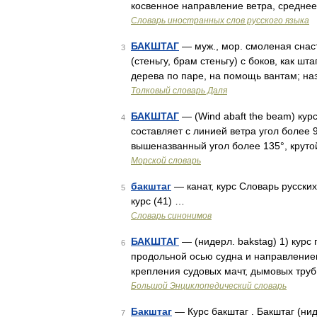
косвенное направление ветра, средне
Словарь иностранных слов русского языка
БАКШТАГ
— муж., мор. смоленая снас
3
(стеньгу, брам стеньгу) с боков, как шт
дерева по паре, на помощь вантам; на
Толковый словарь Даля
БАКШТАГ
— (Wind abaft the beam) кур
4
составляет с линией ветра угол более 
вышеназванный угол более 135°, крутой
Морской словарь
бакштаг
— канат, курс Словарь русских 
5
курс (41) …
Словарь синонимов
БАКШТАГ
— (нидерл. bakstag) 1) курс 
6
продольной осью судна и направлением
крепления судовых мачт, дымовых труб 
Большой Энциклопедический словарь
Бакштаг
— Курс бакштаг . Бакштаг (нид
7