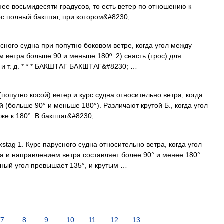
нее восьмидесяти градусов, то есть ветер по отношению к
урс полный бакштаг, при котором&#8230; …
усного судна при попутно боковом ветре, когда угол между
 ветра больше 90 и меньше 180º. 2) снасть (трос) для
 и т. д. * * * БАКШТАГ БАКШТАГ&#8230; …
попутно косой) ветер и курс судна относительно ветра, когда
й (больше 90° и меньше 180°). Различают крутой Б., когда угол
лиже к 180°. В бакштаг&#8230; …
tag 1. Курс парусного судна относительно ветра, когда угол
 и направлением ветра составляет более 90° и менее 180°.
ный угол превышает 135°, и крутым …
7
8
9
10
11
12
13