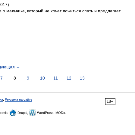
2017)
 о мальчике, который не хочет ложиться спать и предлагает
дующая
→
7
8
9
10
11
12
13
ка
,
Реклама на сайте
18+
omla,
Drupal,
WordPress, MODx.