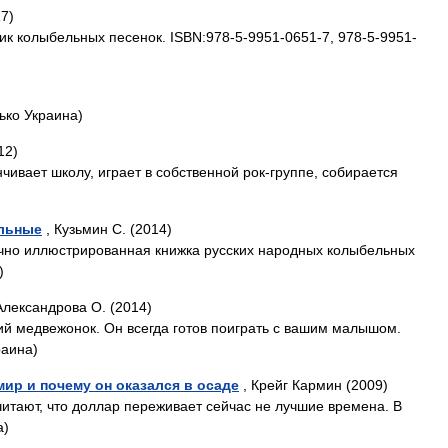
7)
к колыбельных песенок. ISBN:978-5-9951-0651-7, 978-5-9951-
ько Украина)
12)
чивает школу, играет в собственной рок-группе, собирается
ельные
, Кузьмин С. (2014)
чно иллюстрированная книжка русских народных колыбельных
)
Александрова О. (2014)
ий медвежонок. Он всегда готов поиграть с вашим малышом.
раина)
мир и почему он оказался в осаде
, Крейг Кармин (2009)
читают, что доллар переживает сейчас не лучшие времена. В
а)