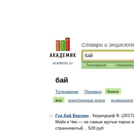
Словари и энциклоп
academic.ru
Толкования
Переводы
бай
Толкование
Перевод
Книги
все
электронные книги
аудиокниги
Гуд бай Берлин
, Херрндорф В. (2017)
71
Майк и Чик — не самые крутые парни в
странноватый… 528 руб