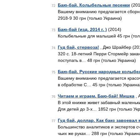
Баю-бай. Колыбельные песенки
(201
72
Вашему вниманию предлагается сборни
2918-9 30 грн (только Украина)
Баю-бай (изд. 2014 г. )
(2014)
73
Колыбельные для малышей 45 грн (тол
Гуд бай, стервоза!
, Джо Шрайбер (20
74
320 с. 18-летний Перри Стормейр закан
поступать в… 48 грн (только Украина)
Баю-бай. Русские народные колыб
75
Вашему вниманию предлагается красо
в обработке С… 45 грн (только Украина
Читаем и играем. Баю-бай! Мишка
, 
76
В этой книжке живет забавный маленьк
Для детей до 3-х… 1852 грн (только Ук
Гуд бай, доллар. Как бакс завоевал 
77
Большинство аналитиков и экспертов с
чьих же руках… 288 грн (только Украин