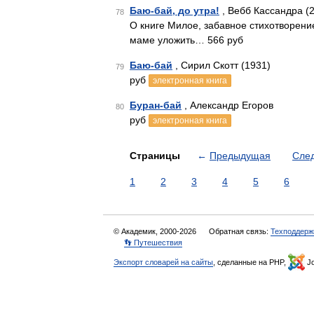
Баю-бай, до утра!
, Вебб Кассандра (
78
О книге Милое, забавное стихотворение
маме уложить… 566 руб
Баю-бай
, Сирил Скотт (1931)
79
руб
электронная книга
Буран-бай
, Александр Егоров
80
руб
электронная книга
Страницы
←
Предыдущая
Сле
1
2
3
4
5
6
© Академик, 2000-2026
Обратная связь:
Техподдерж
👣 Путешествия
Экспорт словарей на сайты
, сделанные на PHP,
Jo