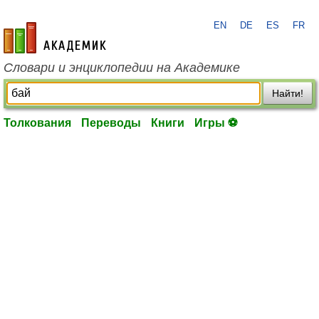
EN
DE
ES
FR
academic.ru
Словари и энциклопедии на Академике
Найти!
Толкования
Переводы
Книги
Игры ⚽