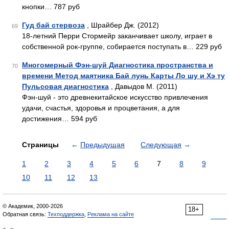
кнопки… 787 руб
Гуд бай стервоза
, Шрайбер Дж. (2012)
69
18-летний Перри Стормейр заканчивает школу, играет в
собственной рок-группе, собирается поступать в… 229 руб
Многомерный Фэн-шуй Диагностика пространства и
70
времени Метод маятника Бай лунь Карты Ло шу и Хэ ту
Пульсовая диагностика
, Давыдов М. (2011)
Фэн-шуй - это древнекитайское искусство привлечения
удачи, счастья, здоровья и процветания, а для
достижения… 594 руб
Страницы
←
Предыдущая
Следующая
→
1
2
3
4
5
6
7
8
9
10
11
12
13
© Академик, 2000-2026
18+
Обратная связь:
Техподдержка
,
Реклама на сайте