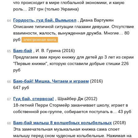
что происходит в мире глобальной экономики, и какую
роль… 287 грн (только Украина)
Гордость, гуд бай. Вымысел
, Диана Вартумян
64
Описание типичной ситуации глазами девушки. Отсутствие
взаимности, жалость, вынужденная дружба. Многие… 80
руб
электронная книга
Баю-бай
, И. В. Гурина (2016)
65
Предлагаем вам яркую книжку для детей до 3 лет из серии
"Первые книжки", которую составили добрые стишки 226
руб
Баю-бай! Мишка. Читаем и играем
(2016)
66
647 руб
Гуд бай, стервоза!
, Шрайбер Дж (2012)
67
18-летний Перри Стормейр заканчивает школу, играет в
собственной рок-группе, собирается поступать в… 43 руб
Баю-бай малыш 8 волшебных колыбельных
(2018)
68
Эта замечательная музыкальная книжка сама споет
малышу перед сном чудесные колыбельные. Нажимая на