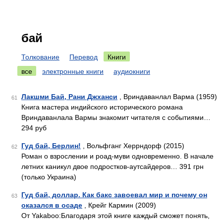
бай
Толкование
Перевод
Книги
все
электронные книги
аудиокниги
Лакшми Бай, Рани Джханси
, Вриндаванлал Варма (1959)
61
Книга мастера индийского исторического романа
Вриндаванлала Вармы знакомит читателя с событиями…
294 руб
Гуд бай, Берлин!
, Вольфганг Херрндорф (2015)
62
Роман о взрослении и роад-муви одновременно. В начале
летних каникул двое подростков-аутсайдеров… 391 грн
(только Украина)
Гуд бай, доллар. Как бакс завоевал мир и почему он
63
оказался в осаде
, Крейг Кармин (2009)
От Yakaboo:Благодаря этой книге каждый сможет понять,