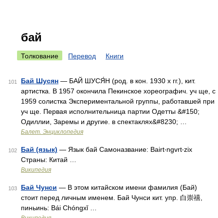
бай
Толкование
Перевод
Книги
Бай Шусян
— БАЙ ШУСЯ́Н (род. в кон. 1930 х гг.), кит.
101
артистка. В 1957 окончила Пекинское хореографич. уч ще, с
1959 солистка Экспериментальной группы, работавшей при
уч ще. Первая исполнительница партии Одетты &#150;
Одиллии, Заремы и другие. в спектаклях&#8230; …
Балет. Энциклопедия
Бай (язык)
— Язык бай Самоназвание: Bairt‧ngvrt‧zix
102
Страны: Китай …
Википедия
Бай Чунси
— В этом китайском имени фамилия (Бай)
103
стоит перед личным именем. Бай Чунси кит. упр. 白崇禧,
пиньинь: Bái Chóngxǐ …