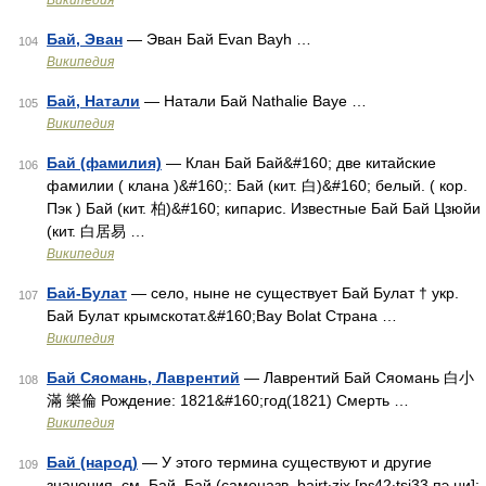
Википедия
Бай, Эван
— Эван Бай Evan Bayh …
104
Википедия
Бай, Натали
— Натали Бай Nathalie Baye …
105
Википедия
Бай (фамилия)
— Клан Бай Бай&#160; две китайские
106
фамилии ( клана )&#160;: Бай (кит. 白)&#160; белый. ( кор.
Пэк ) Бай (кит. 柏)&#160; кипарис. Известные Бай Бай Цзюйи
(кит. 白居易 …
Википедия
Бай-Булат
— село, ныне не существует Бай Булат † укр.
107
Бай Булат крымскотат.&#160;Bay Bolat Страна …
Википедия
Бай Сяомань, Лаврентий
— Лаврентий Бай Сяомань 白小
108
滿 樂倫 Рождение: 1821&#160;год(1821) Смерть …
Википедия
Бай (народ)
— У этого термина существуют и другие
109
значения, см. Бай. Бай (самоназв. bairt‧zix [pɛ42‧tsi33 пэ ци];