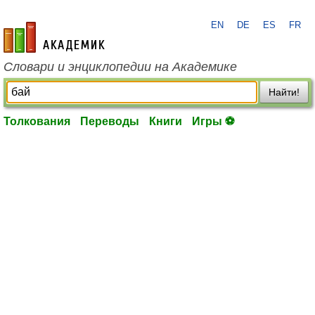
EN
DE
ES
FR
academic.ru
Словари и энциклопедии на Академике
Найти!
Толкования
Переводы
Книги
Игры ⚽