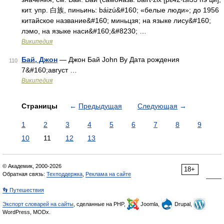
кит. упр. 白族, пиньинь: báizú&#160; «белые люди»; до 1956
китайское название&#160; миньцзя; на языке лису&#160;
лэмо, на языке наси&#160;&#8230; …
Википедия
Бай, Джон
— Джон Бай John By Дата рождения
110
7&#160;август …
Википедия
Страницы
←
Предыдущая
Следующая
→
1
2
3
4
5
6
7
8
9
10
11
12
13
© Академик, 2000-2026
18+
Обратная связь:
Техподдержка
,
Реклама на сайте
👣 Путешествия
Экспорт словарей на сайты
, сделанные на PHP,
Joomla,
Drupal,
WordPress, MODx.