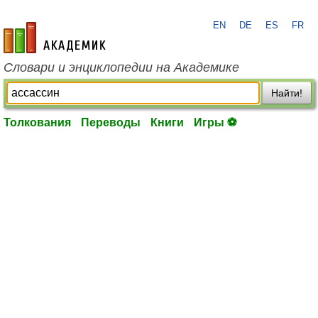
EN
DE
ES
FR
academic.ru
Словари и энциклопедии на Академике
Найти!
Толкования
Переводы
Книги
Игры ⚽