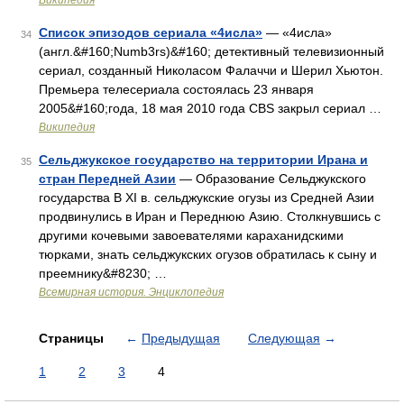
Википедия
Список эпизодов сериала «4исла»
— «4исла»
34
(англ.&#160;Numb3rs)&#160; детективный телевизионный
сериал, созданный Николасом Фалаччи и Шерил Хьютон.
Премьера телесериала состоялась 23 января
2005&#160;года, 18 мая 2010 года CBS закрыл сериал …
Википедия
Сельджукское государство на территории Ирана и
35
стран Передней Азии
— Образование Сельджукского
государства В XI в. сельджукские огузы из Средней Азии
продвинулись в Иран и Переднюю Азию. Столкнувшись с
другими кочевыми завоевателями караханидскими
тюрками, знать сельджукских огузов обратилась к сыну и
преемнику&#8230; …
Всемирная история. Энциклопедия
Страницы
←
Предыдущая
Следующая
→
1
2
3
4