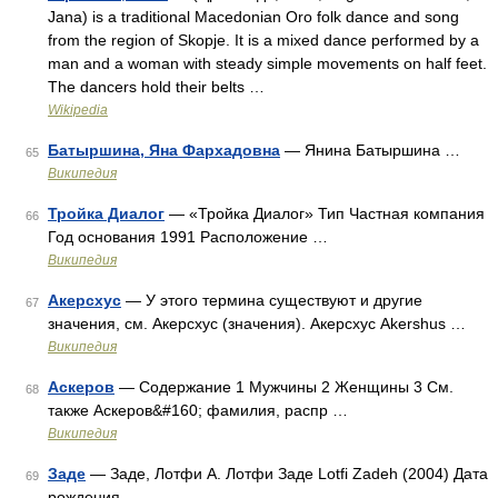
Jana) is a traditional Macedonian Oro folk dance and song
from the region of Skopje. It is a mixed dance performed by a
man and a woman with steady simple movements on half feet.
The dancers hold their belts …
Wikipedia
Батыршина, Яна Фархадовна
— Янина Батыршина …
65
Википедия
Тройка Диалог
— «Тройка Диалог» Тип Частная компания
66
Год основания 1991 Расположение …
Википедия
Акерсхус
— У этого термина существуют и другие
67
значения, см. Акерсхус (значения). Акерсхус Akershus …
Википедия
Аскеров
— Содержание 1 Мужчины 2 Женщины 3 См.
68
также Аскеров&#160; фамилия, распр …
Википедия
Заде
— Заде, Лотфи А. Лотфи Заде Lotfi Zadeh (2004) Дата
69
рождения …