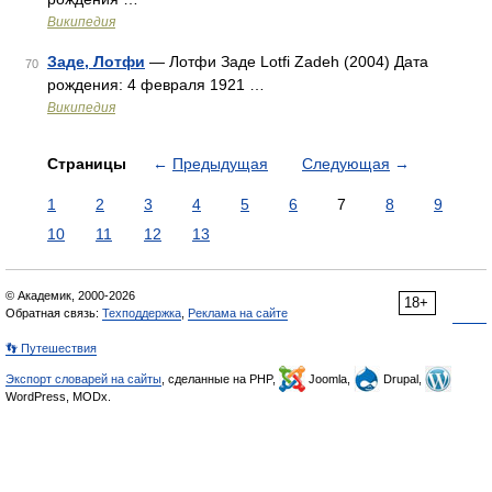
Википедия
Заде, Лотфи
— Лотфи Заде Lotfi Zadeh (2004) Дата
70
рождения: 4 февраля 1921 …
Википедия
Страницы
←
Предыдущая
Следующая
→
1
2
3
4
5
6
7
8
9
10
11
12
13
© Академик, 2000-2026
18+
Обратная связь:
Техподдержка
,
Реклама на сайте
👣 Путешествия
Экспорт словарей на сайты
, сделанные на PHP,
Joomla,
Drupal,
WordPress, MODx.