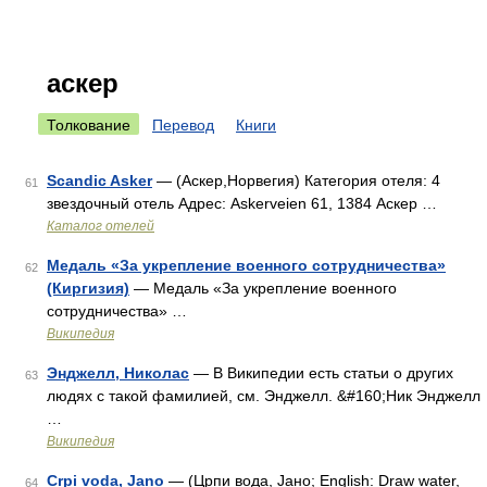
аскер
Толкование
Перевод
Книги
Scandic Asker
— (Аскер,Норвегия) Категория отеля: 4
61
звездочный отель Адрес: Askerveien 61, 1384 Аскер …
Каталог отелей
Медаль «За укрепление военного сотрудничества»
62
(Киргизия)
— Медаль «За укрепление военного
сотрудничества» …
Википедия
Энджелл, Николас
— В Википедии есть статьи о других
63
людях с такой фамилией, см. Энджелл. &#160;Ник Энджелл
…
Википедия
Crpi voda, Jano
— (Црпи вода, Јано; English: Draw water,
64