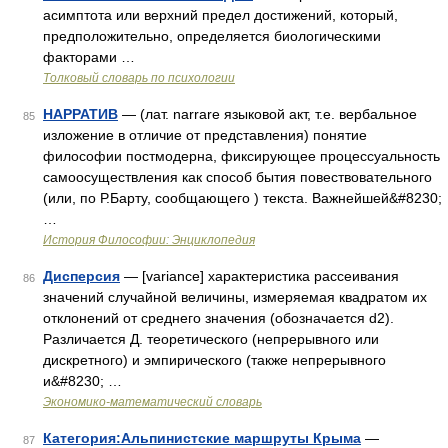
асимптота или верхний предел достижений, который,
предположительно, определяется биологическими
факторами …
Толковый словарь по психологии
НАРРАТИВ
— (лат. narrare языковой акт, т.е. вербальное
85
изложение в отличие от представления) понятие
философии постмодерна, фиксирующее процессуальность
самоосуществления как способ бытия повествовательного
(или, по Р.Барту, сообщающего ) текста. Важнейшей&#8230;
…
История Философии: Энциклопедия
Дисперсия
— [variance] характеристика рассеивания
86
значений случайной величины, измеряемая квадратом их
отклонений от среднего значения (обозначается d2).
Различается Д. теоретического (непрерывного или
дискретного) и эмпирического (также непрерывного
и&#8230; …
Экономико-математический словарь
Категория:Альпинистские маршруты Крыма
—
87