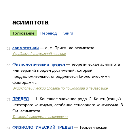
асимптота
Толкование
Перевод
Книги
асимптотний
— а, е. Прикм. до асимптота …
81
Український тлумачний словник
Физиологический предел
— теоретическая асимптота
82
или верхний предел достижений, который,
предположительно, определяется биологическими
факторами …
Энциклопедический словарь по психологии и педагогике
ПРЕДЕЛ
— 1. Конечное значение ряда. 2. Конец (концы)
83
некоторого контиума, особенно сенсорного континуума. 3.
См. асимптота …
Толковый словарь по психологии
ФИЗИОЛОГИЧЕСКИЙ ПРЕДЕЛ
— Теоретическая
84