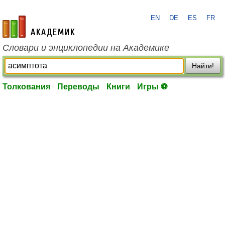
EN
DE
ES
FR
academic.ru
Словари и энциклопедии на Академике
Найти!
Толкования
Переводы
Книги
Игры ⚽