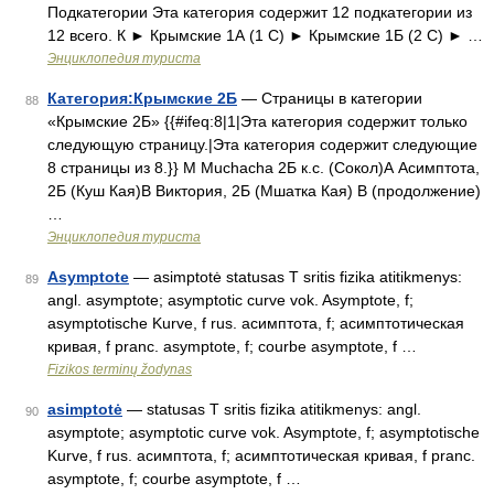
Подкатегории Эта категория содержит 12 подкатегории из
12 всего. К ► Крымские 1А‎ (1 С) ► Крымские 1Б‎ (2 С) ► …
Энциклопедия туриста
Категория:Крымские 2Б
— Страницы в категории
88
«Крымские 2Б» {{#ifeq:8|1|Эта категория содержит только
следующую страницу.|Эта категория содержит следующие
8 страницы из 8.}} M Muchacha 2Б к.с. (Сокол)А Асимптота,
2Б (Куш Кая)В Виктория, 2Б (Мшатка Кая) В (продолжение)
…
Энциклопедия туриста
Asymptote
— asimptotė statusas T sritis fizika atitikmenys:
89
angl. asymptote; asymptotic curve vok. Asymptote, f;
asymptotische Kurve, f rus. асимптота, f; асимптотическая
кривая, f pranc. asymptote, f; courbe asymptote, f …
Fizikos terminų žodynas
asimptotė
— statusas T sritis fizika atitikmenys: angl.
90
asymptote; asymptotic curve vok. Asymptote, f; asymptotische
Kurve, f rus. асимптота, f; асимптотическая кривая, f pranc.
asymptote, f; courbe asymptote, f …