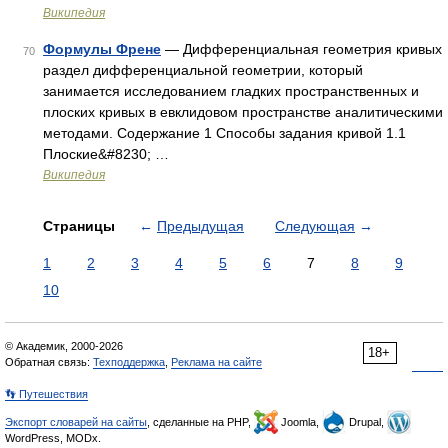
Википедия
Формулы Френе
— Дифференциальная геометрия кривых
70
раздел дифференциальной геометрии, который
занимается исследованием гладких пространственных и
плоских кривых в евклидовом пространстве аналитическими
методами. Содержание 1 Способы задания кривой 1.1
Плоские&#8230; …
Википедия
Страницы
←
Предыдущая
Следующая
→
1
2
3
4
5
6
7
8
9
10
© Академик, 2000-2026
18+
Обратная связь:
Техподдержка
,
Реклама на сайте
👣 Путешествия
Экспорт словарей на сайты
, сделанные на PHP,
Joomla,
Drupal,
WordPress, MODx.