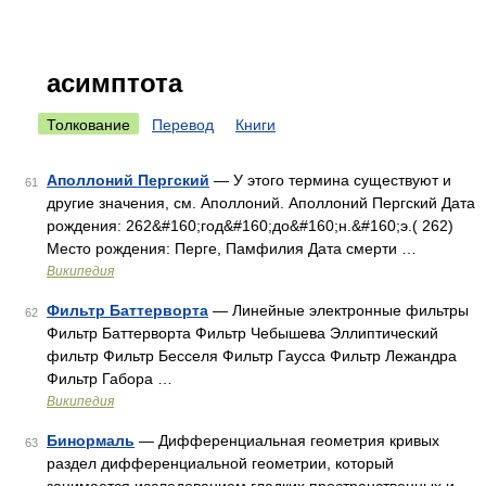
асимптота
Толкование
Перевод
Книги
Аполлоний Пергский
— У этого термина существуют и
61
другие значения, см. Аполлоний. Аполлоний Пергский Дата
рождения: 262&#160;год&#160;до&#160;н.&#160;э.( 262)
Место рождения: Перге, Памфилия Дата смерти …
Википедия
Фильтр Баттерворта
— Линейные электронные фильтры
62
Фильтр Баттерворта Фильтр Чебышева Эллиптический
фильтр Фильтр Бесселя Фильтр Гаусса Фильтр Лежандра
Фильтр Габора …
Википедия
Бинормаль
— Дифференциальная геометрия кривых
63
раздел дифференциальной геометрии, который