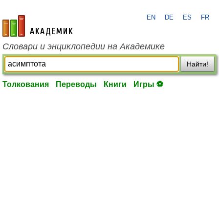
EN
DE
ES
FR
academic.ru
Словари и энциклопедии на Академике
Найти!
Толкования
Переводы
Книги
Игры ⚽