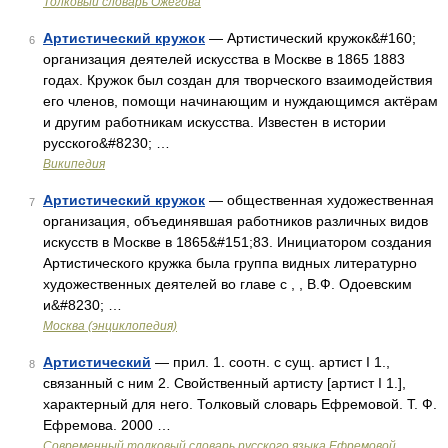
Толковый словарь Ожегова
Артистический кружок
— Артистический кружок&#160;
6
организация деятелей искусства в Москве в 1865 1883
годах. Кружок был создан для творческого взаимодействия
его членов, помощи начинающим и нуждающимся актёрам
и другим работникам искусства. Известен в истории
русского&#8230; …
Википедия
Артистический кружок
— общественная художественная
7
организация, объединявшая работников различных видов
искусств в Москве в 1865&#151;83. Инициатором создания
Артистического кружка была группа видных литературно
художественных деятелей во главе с , , В.Ф. Одоевским
и&#8230; …
Москва (энциклопедия)
Артистический
— прил. 1. соотн. с сущ. артист I 1.,
8
связанный с ним 2. Свойственный артисту [артист I 1.],
характерный для него. Толковый словарь Ефремовой. Т. Ф.
Ефремова. 2000 …
Современный толковый словарь русского языка Ефремовой