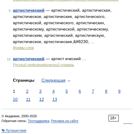
артистический
— артистический, артистическая,
9
артистическое, артистические, артистического,
артистической, артистического, артистических,
артистическому, артистической, артистическому,
артистическим, артистический, артистическую,
артистическое, артистические,&#8230; …
Формы слов
артистический
— артист ический …
10
Русский орфографический словарь
Страницы
Следующая
→
1
2
3
4
5
6
7
8
9
10
11
12
13
© Академик, 2000-2026
18+
Обратная связь:
Техподдержка
,
Реклама на сайте
👣 Путешествия