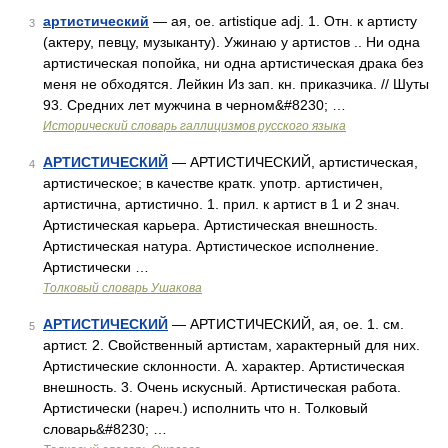
артистический
— ая, ое. artistique adj. 1. Отн. к артисту
3
(актеру, певцу, музыканту). Ужинаю у артистов .. Ни одна
артистическая попойка, ни одна артистическая драка без
меня не обходятся. Лейкин Из зап. кн. приказчика. // Шуты
93. Средних лет мужчина в черном&#8230; …
Исторический словарь галлицизмов русского языка
АРТИСТИЧЕСКИЙ
— АРТИСТИЧЕСКИЙ, артистическая,
4
артистическое; в качестве кратк. употр. артистичен,
артистична, артистично. 1. прил. к артист в 1 и 2 знач.
Артистическая карьера. Артистическая внешность.
Артистическая натура. Артистическое исполнение.
Артистически …
Толковый словарь Ушакова
АРТИСТИЧЕСКИЙ
— АРТИСТИЧЕСКИЙ, ая, ое. 1. см.
5
артист. 2. Свойственный артистам, характерный для них.
Артистические склонности. А. характер. Артистическая
внешность. 3. Очень искусный. Артистическая работа.
Артистически (нареч.) исполнить что н. Толковый
словарь&#8230; …