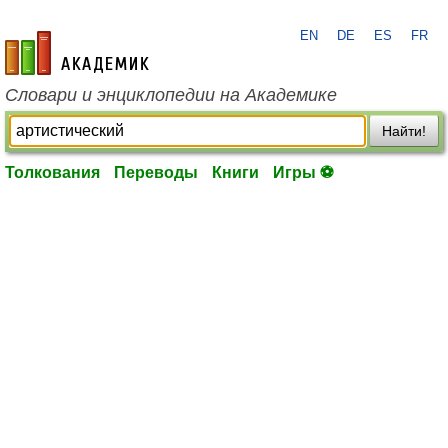
EN
DE
ES
FR
academic.ru
Словари и энциклопедии на Академике
Найти!
Толкования
Переводы
Книги
Игры ⚽