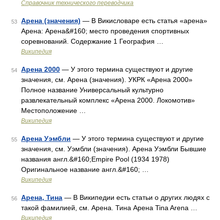
Справочник технического переводчика
Арена (значения)
— В Викисловаре есть статья «арена»
53
Арена: Арена&#160; место проведения спортивных
соревнований. Содержание 1 География …
Википедия
Арена 2000
— У этого термина существуют и другие
54
значения, см. Арена (значения). УКРК «Арена 2000»
Полное название Универсальный культурно
развлекательный комплекс «Арена 2000. Локомотив»
Местоположение …
Википедия
Арена Уэмбли
— У этого термина существуют и другие
55
значения, см. Уэмбли (значения). Арена Уэмбли Бывшие
названия англ.&#160;Empire Pool (1934 1978)
Оригинальное название англ.&#160; …
Википедия
Арена, Тина
— В Википедии есть статьи о других людях с
56
такой фамилией, см. Арена. Тина Арена Tina Arena …
Википедия