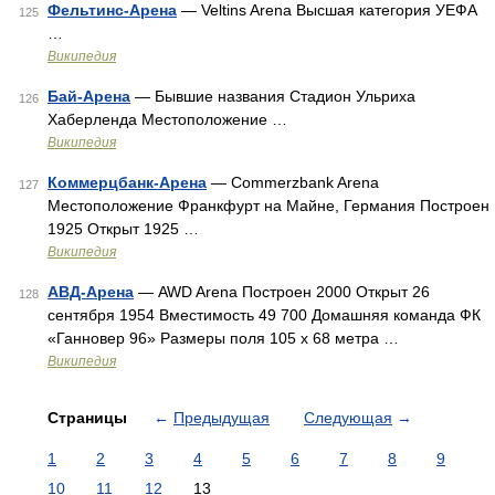
Фельтинс-Арена
— Veltins Arena Высшая категория УЕФА
125
…
Википедия
Бай-Арена
— Бывшие названия Стадион Ульриха
126
Хаберленда Местоположение …
Википедия
Коммерцбанк-Арена
— Commerzbank Arena
127
Местоположение Франкфурт на Майне, Германия Построен
1925 Открыт 1925 …
Википедия
АВД-Арена
— AWD Arena Построен 2000 Открыт 26
128
сентября 1954 Вместимость 49 700 Домашняя команда ФК
«Ганновер 96» Размеры поля 105 x 68 метра …
Википедия
Страницы
←
Предыдущая
Следующая
→
1
2
3
4
5
6
7
8
9
10
11
12
13