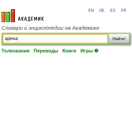
EN
DE
ES
FR
academic.ru
Словари и энциклопедии на Академике
Найти!
Толкования
Переводы
Книги
Игры ⚽