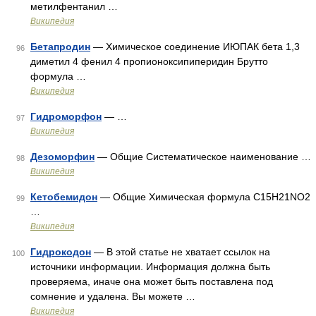
метилфентанил …
Википедия
Бетапродин
— Химическое соединение ИЮПАК бета 1,3
96
диметил 4 фенил 4 пропионоксипиперидин Брутто
формула …
Википедия
Гидроморфон
— …
97
Википедия
Дезоморфин
— Общие Систематическое наименование …
98
Википедия
Кетобемидон
— Общие Химическая формула C15H21NO2
99
…
Википедия
Гидрокодон
— В этой статье не хватает ссылок на
100
источники информации. Информация должна быть
проверяема, иначе она может быть поставлена под
сомнение и удалена. Вы можете …
Википедия