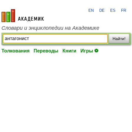
EN
DE
ES
FR
academic.ru
Словари и энциклопедии на Академике
Найти!
Толкования
Переводы
Книги
Игры ⚽