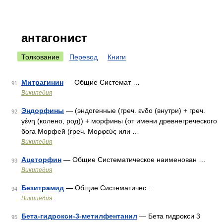
антагонист
Толкование
Перевод
Книги
Митрагинин
— Общие Системат …
91
Википедия
Эндорфины
— (эндогенные (греч. ενδο (внутри) + греч.
92
γένη (колено, род)) + морфины (от имени древнегреческого
бога Морфей (греч. Μορφεύς или …
Википедия
Ацеторфин
— Общие Систематическое наименован …
93
Википедия
Безитрамид
— Общие Систематичес …
94
Википедия
Бета-гидрокси-3-метилфентанил
— Бета гидрокси 3
95