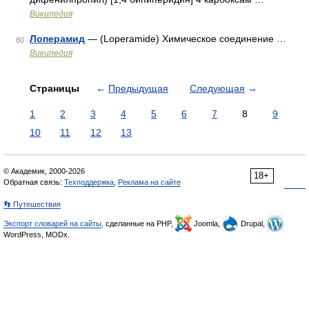
Википедия
Лоперамид
— (Loperamide) Химическое соединение …
80
Википедия
Страницы
←
Предыдущая
Следующая
→
1
2
3
4
5
6
7
8
9
10
11
12
13
© Академик, 2000-2026
18+
Обратная связь:
Техподдержка
,
Реклама на сайте
👣 Путешествия
Экспорт словарей на сайты
, сделанные на PHP,
Joomla,
Drupal,
WordPress, MODx.