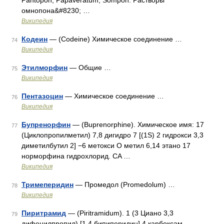
Pantopon, Papaveratum, Sompon. Растворы
омнопона&#8230; …
Википедия
Кодеин
— (Codeine) Химическое соединение …
74
Википедия
Этилморфин
— Общие …
75
Википедия
Пентазоцин
— Химическое соединение …
76
Википедия
Бупренорфин
— (Buprenorphine). Химическое имя: 17
77
(Циклопропилметил) 7,8 дигидро 7 [(1S) 2 гидрокси 3,3
диметилбутил 2] −6 метокси О метил 6,14 этано 17
норморфина гидрохлорид. CA …
Википедия
Тримеперидин
— Промедол (Promedolum) …
78
Википедия
Пиритрамид
— (Piritramidum). 1 (3 Циано 3,3
79
дифенилпропил) [1,4 бипиперидин] 4 карбоксам …