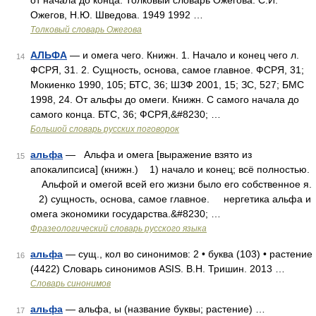
от начала до конца. Толковый словарь Ожегова. С.И.
Ожегов, Н.Ю. Шведова. 1949 1992 …
Толковый словарь Ожегова
АЛЬФА
— и омега чего. Книжн. 1. Начало и конец чего л.
14
ФСРЯ, 31. 2. Сущность, основа, самое главное. ФСРЯ, 31;
Мокиенко 1990, 105; БТС, 36; ШЗФ 2001, 15; ЗС, 527; БМС
1998, 24. От альфы до омеги. Книжн. С самого начала до
самого конца. БТС, 36; ФСРЯ,&#8230; …
Большой словарь русских поговорок
альфа
— Альфа и омега [выражение взято из
15
апокалипсиса] (книжн.) 1) начало и конец; всё полностью.
Альфой и омегой всей его жизни было его собственное я.
2) сущность, основа, самое главное. нергетика альфа и
омега экономики государства.&#8230; …
Фразеологический словарь русского языка
альфа
— сущ., кол во синонимов: 2 • буква (103) • растение
16
(4422) Словарь синонимов ASIS. В.Н. Тришин. 2013 …
Словарь синонимов
альфа
— альфа, ы (название буквы; растение) …
17