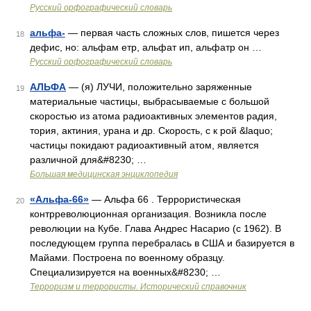
Русский орфографический словарь
альфа-
— первая часть сложных слов, пишется через
18
дефис, но: альфам етр, альфат ип, альфатр он …
Русский орфографический словарь
АЛЬФА
— (я) ЛУЧИ, положительно заряженные
19
материальные частицы, выбрасываемые с большой
скоростью из атома радиоактивных элементов радия,
тория, актиния, урана и др. Скорость, с к рой &laquo;
частицы покидают радиоактивный атом, является
различной для&#8230; …
Большая медицинская энциклопедия
«Альфа-66»
— Альфа 66 . Террористическая
20
контрреволюционная организация. Возникла после
революции на Кубе. Глава Андрес Насарио (с 1962). В
последующем группа перебралась в США и базируется в
Майами. Построена по военному образцу.
Специализируется на военных&#8230; …
Терроризм и террористы. Исторический справочник