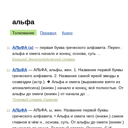
альфа
Толкование
Перевод
Книги
АЛЬФА (a)
— первая буква греческого алфавита. Перен.:
11
альфа и омега начало и конец; основа, суть …
Большой Энциклопедический словарь
АЛЬФА
— АЛЬФА, альфы, жен. 1. Название первой буквы
12
греческого алфавита. 2. Название самой яркой звезды в
созвездии (астр.). ❖ Альфа и омега (выражение взято из
апокалипсиса) (книжн.) начало и конец; всё полностью. От
альфы до омеги (книжн.) от начала до …
Толковый словарь Ушакова
АЛЬФА
— АЛЬФА, ы, жен. Название первой буквы
13
греческого алфавита. • Альфа и омега чего (книжн.) самое
главное в чём н., основа, суть. От альфы до омеги (книжн.)