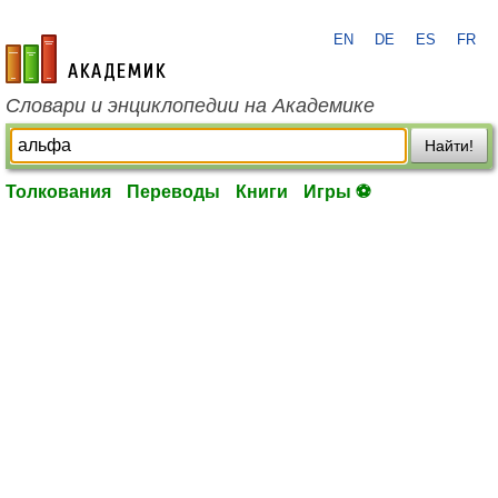
EN
DE
ES
FR
academic.ru
Словари и энциклопедии на Академике
Найти!
Толкования
Переводы
Книги
Игры ⚽