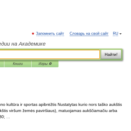
Запомнить сайт
Словарь на свой сайт
RU
едии на Академике
Найти!
Книги
Игры ⚽
ūno kultūra ir sportas apibrėžtis Nustatytas kurio nors taško aukštis
ukštis viršum žemės paviršiaus), matuojamas aukščiamačiu arba
230; …