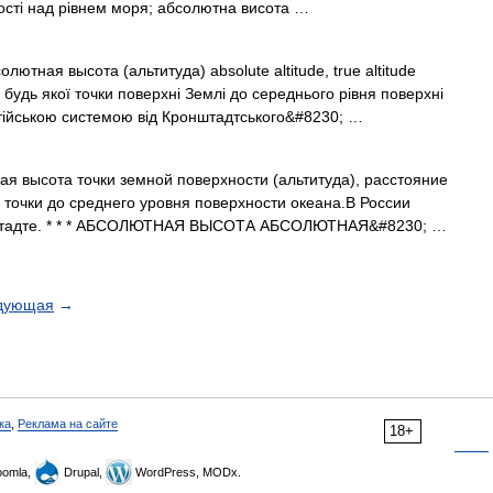
ості над рівнем моря; абсолютна висота …
лютная высота (альтитуда) absolute altitude, true altitude
д будь якої точки поверхні Землі до середнього рівня поверхні
алтійською системою від Кронштадтського&#8230; …
я высота точки земной поверхности (альтитуда), расстояние
й точки до среднего уровня поверхности океана.В России
онштадте. * * * АБСОЛЮТНАЯ ВЫСОТА АБСОЛЮТНАЯ&#8230; …
дующая
→
ка
,
Реклама на сайте
18+
omla,
Drupal,
WordPress, MODx.