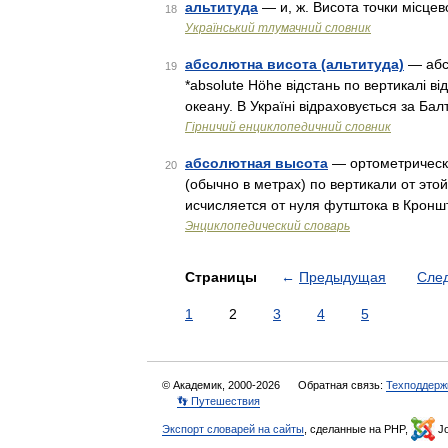
альтитуда
— и, ж. Висота точки місцев
18
Український тлумачний словник
абсолютна висота (альтитуда)
— абсо
19
*absolute Höhe відстань по вертикалі ві
океану. В Україні відраховується за Б
Гірничий енциклопедичний словник
абсолютная высота
— ортометрическа
20
(обычно в метрах) по вертикали от это
исчисляется от нуля футштока в Кр
Энциклопедический словарь
Страницы
←
Предыдущая
Сле
1
2
3
4
5
© Академик, 2000-2026
Обратная связь:
Техподдерж
👣 Путешествия
Экспорт словарей на сайты
, сделанные на PHP,
Jo