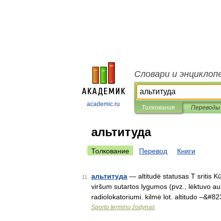
Словари и энциклоп
academic.ru
Толкования
Переводы
альтитуда
Толкование
Перевод
Книги
альтитуда
— altitudė statusas T sritis K
11
viršum sutartos lygumos (pvz., lėktuvo a
radiolokatoriumi. kilmė lot. altitudo –&#8
Sporto terminų žodynas