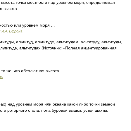
высота точки местности над уровнем моря, определяемая
ая высота …
ностью или уровнем моря …
и И.А. Ефрона
титуды, альтитуд, альтитуде, альтитудам, альтитуду, альтитуды,
альтитуде, альтитудах (Источник: «Полная акцентуированная
), то же, что абсолютная высота …
рь
рах) над уровнем моря или океана какой либо точки земной
сти роторного стола, пола буровой вышки, устья шахты,