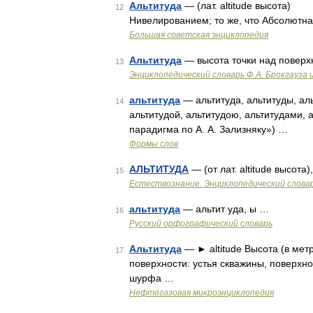
Альтитуда
— (лат. altitude высота) 
12
Нивелированием; то же, что Абсолютн
Большая советская энциклопедия
Альтитуда
— высота точки над поверх
13
Энциклопедический словарь Ф.А. Брокгауза 
альтитуда
— альтитуда, альтитуды, аль
14
альтитудой, альтитудою, альтитудами, 
парадигма по А. А. Зализняку») …
Формы слов
АЛЬТИТУДА
— (от лат. altitude высота
15
Естествознание. Энциклопедический слова
альтитуда
— альтит уда, ы …
16
Русский орфографический словарь
Альтитуда
— ► altitude Высота (в мет
17
поверхности: устья скважины, поверхно
шурфа …
Нефтегазовая микроэнциклопедия