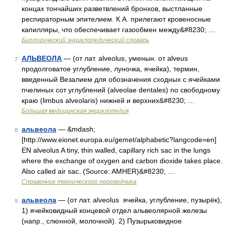
концах тончайших разветвлений бронхов, выстланные
респираторным эпителием. К А. прилегают кровеносные
капилляры, что обеспечивает газообмен между&#8230; …
Биологический энциклопедический словарь
АЛЬВЕОЛА
— (от лат. alveolus, уменын. от alveus
7
продолговатое углубление, луночка, ячейка), термин,
введенный Везалием для обозначения сходных с ячейками
пчелиных сот углублений (alveolae dentales) no свободному
краю (limbus alveolaris) нижней и верхних&#8230; …
Большая медицинская энциклопедия
альвеола
— &mdash;
8
[http://www.eionet.europa.eu/gemet/alphabetic?langcode=en]
EN alveolus A tiny, thin walled, capillary rich sac in the lungs
where the exchange of oxygen and carbon dioxide takes place.
Also called air sac. (Source: AMHER)&#8230; …
Справочник технического переводчика
альвеола
— (от лат. alveolus ячейка, углубление, пузырёк),
9
1) ячейковидный концевой отдел альвеолярной железы
(напр., слюнной, молочной). 2) Пузырьковидное