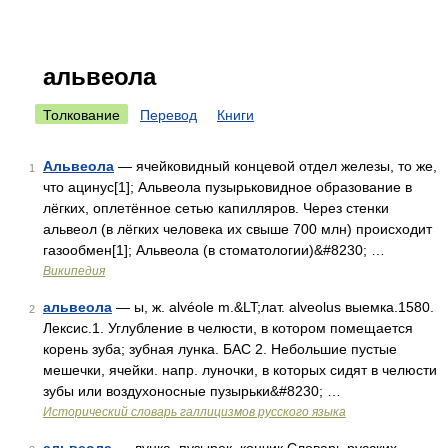
альвеола
Толкование
Перевод
Книги
Альвеола
— ячейковидный концевой отдел железы, то же,
1
что ацинус[1]; Альвеола пузырьковидное образование в
лёгких, оплетённое сетью капилляров. Через стенки
альвеол (в лёгких человека их свыше 700 млн) происходит
газообмен[1]; Альвеола (в стоматологии)&#8230; …
Википедия
альвеола
— ы, ж. alvéole m.&LT;лат. alveolus выемка.1580.
2
Лексис.1. Углубление в челюсти, в котором помещается
корень зуба; зубная лунка. БАС 2. Небольшие пустые
мешечки, ячейки. напр. луночки, в которых сидят в челюсти
зубы или воздухоносные пузырьки&#8230; …
Исторический словарь галлицизмов русского языка