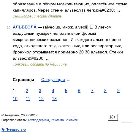
образование в лёгком млекопитающих, оплетённое сетью
капилляров. Через стенки альвеол (в лёгких&#8230; …
Энциклопедический словарь
АЛЬВЕОЛА
— (alveolus, множ. alveoli) 1. В легком
10
воздушный пузырек неправильной формы
микроскопических размеров. Из каждого альвеолярного
хода, отходящего от дыхательных, или респираторных,
бронхиол открывается примерно 20 30 альвеол. Стенки
альвеол&#8230; …
Толковый словарь по медицине
Страницы
Следующая
→
1
2
3
4
5
6
7
8
9
10
11
12
13
© Академик, 2000-2026
18+
Обратная связь:
Техподдержка
,
Реклама на сайте
👣 Путешествия