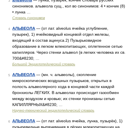
альвеола
— лунка, пузырек, кончик Словарь русских
3
синонимов. альвеола сущ., кол во синонимов: 4 • кончик (8)
• лунка …
Словарь синонимов
АЛЬВЕОЛА
— (от лат. alveolus ячейка углубление,
4
пузырек), 1) ячейковидный концевой отдел железы,
входящий в состав ацинуса.2) Пузырьковидное
образование в легком млекопитающих, оплетенное сетью
капилляров. Через стенки альвеол (в легких человека их св.
700&#8230; …
Большой Энциклопедический словарь
АЛЬВЕОЛА
— (мн. ч. альвеолы), скопление
5
микроскопических воздушных пузырьков, открытых в
полость альвеолярного хода в концевой части каждой
бронхиолы ЛЕГКИХ. В альвеолах происходит газообмен
между воздухом и кровью; их стенки пронизаны сетью
КАПИЛЛЯРНЫХ&#8230; …
Научно-технический энциклопедический словарь
АЛЬВЕОЛА
— (от лат. alveolus ячейка, лунка, пузырёк), 1)
6
пузыревидные выпячивания в лёгких млекопитающих на