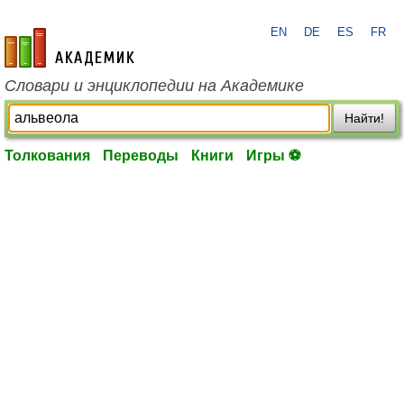
EN
DE
ES
FR
academic.ru
Словари и энциклопедии на Академике
Найти!
Толкования
Переводы
Книги
Игры ⚽