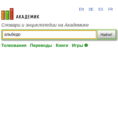
EN
DE
ES
FR
academic.ru
Словари и энциклопедии на Академике
Найти!
Толкования
Переводы
Книги
Игры ⚽