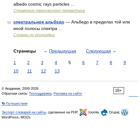
albedo cosmic rays particles …
Справочник технического переводчика
спектральное альбедо
— Альбедо в пределах той или
50
иной полосы спектра …
Словарь по географии
Страницы
←
Предыдущая
Следующая
→
1
2
3
4
5
6
7
8
9
10
11
12
13
© Академик, 2000-2026
18+
Обратная связь:
Техподдержка
,
Реклама на сайте
👣 Путешествия
Экспорт словарей на сайты
, сделанные на PHP,
Joomla,
Drupal,
WordPress, MODx.