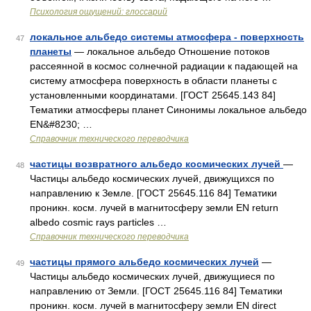
Психология ощущений: глоссарий
локальное альбедо системы атмосфера - поверхность
47
планеты
— локальное альбедо Отношение потоков
рассеянной в космос солнечной радиации к падающей на
систему атмосфера поверхность в области планеты с
установленными координатами. [ГОСТ 25645.143 84]
Тематики атмосферы планет Синонимы локальное альбедо
EN&#8230; …
Справочник технического переводчика
частицы возвратного альбедо космических лучей
—
48
Частицы альбедо космических лучей, движущихся по
направлению к Земле. [ГОСТ 25645.116 84] Тематики
проникн. косм. лучей в магнитосферу земли EN return
albedo cosmic rays particles …
Справочник технического переводчика
частицы прямого альбедо космических лучей
—
49
Частицы альбедо космических лучей, движущиеся по
направлению от Земли. [ГОСТ 25645.116 84] Тематики
проникн. косм. лучей в магнитосферу земли EN direct