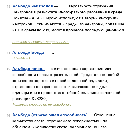
Альбедо нейтронов
— вероятность отражения
43
Нейтронов в результате многократного рассеяния в среде.
Понятие «А. н.» широко используют в теории диффузии
нейтронов. Если имеются 2 среды, то нейтроны, попавшие
из 1 й среды во 2 ю, могут в процессе последующей&#8230;
…
Большая советская энциклопедия
Альбедо Бонда
— …
44
Википедия
Альбедо почвы
— количественная характеристика
45
способности почвы отражательной. Представляет собой
количество коротковолновой солнечной радиации,
отраженное поверхностью п. и выраженное в долях
единицы или в процентах от общей величины солнечной
радиации,&#8230; …
Толковый словарь по почвоведению
Альбедо (отражающая способность)
— Отношение
46
количества света, отражаемого поверхностью или
объектом, к количеству света, падающего на него …