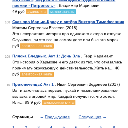
премии «Петрополь»
, Владимир Маринович
49 руб
аудиокнига
можно скачать
Сказ про Марью-Красу и актёра Виктора Тимофеевича
,
108
Максим Сергеевич Евсееев (2018)
Эта невероятная история про одинокого актера в отпуске.
Случилось ли это все на самом деле или был это морок…
руб
электронная книга
Пляска Бледных. Акт 1: Дочь Зла
, Герр Фарамант
109
Это история о Харькове и его детях из тех, что отказались
принимать окружающую действительность.Жить на… 40
руб
электронная книга
Приключенцы: Акт 1
, Иван Сергеевич Веденеев (2017)
110
Вот и закончилась первая, пускай и незапланированная
вылазка в игровой мир. Каждый получил то, что хотел.
Или… 99.9 руб
электронная книга
Страницы
←
Предыдущая
Следующая
→
1
2
3
4
5
6
7
8
9