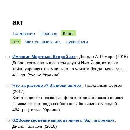
акт
Толкование
Перевод
Книги
все
электронные книги
аудиокниги
Империя Мертвых. Второй акт
, Джордж А. Ромеро (2016)
101
Добро пожаловать в совсем другой Нью-Йорк, которым
тайно управляют вампиры, а по улицам бродят мясоеды…
411 грн (только Украина)
Что за разговор? Записки актёра
, Гражданкин Сергей
102
(2017)
Книга содержит несколько фрагментов авторского поиска.
Поиски всякого рода свойственны большинству людей…
464 грн (только Украина)
6.2Возникновение мира из ничего (Акт творения)
,
103
Диана Гаспарян (2018)