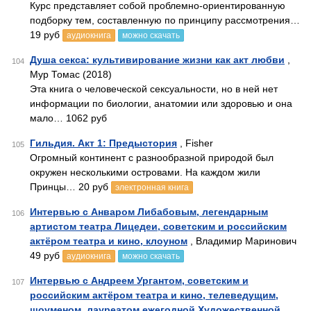
Курс представляет собой проблемно-ориентированную
подборку тем, составленную по принципу рассмотрения…
19 руб
аудиокнига
можно скачать
Душа секса: культивирование жизни как акт любви
,
104
Мур Томас (2018)
Эта книга о человеческой сексуальности, но в ней нет
информации по биологии, анатомии или здоровью и она
мало… 1062 руб
Гильдия. Акт 1: Предыстория
, Fisher
105
Огромный континент с разнообразной природой был
окружен несколькими островами. На каждом жили
Принцы… 20 руб
электронная книга
Интервью с Анваром Либабовым, легендарным
106
артистом театра Лицедеи, советским и российским
актёром театра и кино, клоуном
, Владимир Маринович
49 руб
аудиокнига
можно скачать
Интервью с Андреем Ургантом, советским и
107
российским актёром театра и кино, телеведущим,
шоуменом, лауреатом ежегодной Художественной