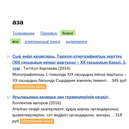
аза
Толкование
Перевод
Книги
все
электронные книги
аудиокниги
Сыр өңірі қазақтары. Тарихи-этнографиялық зерттеу
21
(ХІХ ғасырдың екінші жартысы – ХХ ғасырдың басы). 1-
том
, Тәттігүл Картаева (2014)
Монографияның 1-томында ХІХ ғасырдың екінші жартысы –
ХХ ғасырдың басында Сырдария өзенінің төменгі… 345 руб
электронная книга
Ағылшынша-қазақша заң терминдерінің сөздігі
,
22
Коллектив авторов (2016)
Аталған сөздік заңгерлерге, құқық қорғау органдарының
қызметкерлеріне, сот өндірісі органдарына, жоғары… 318
руб
электронная книга