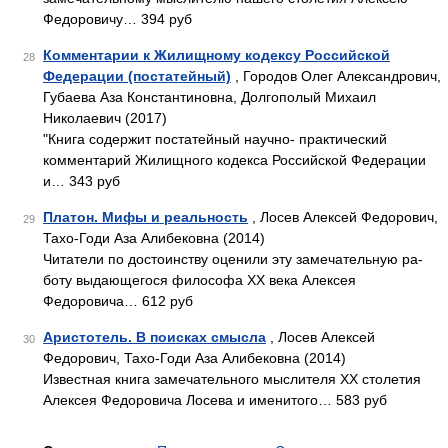
Федоровичу… 394 руб
Комментарии к Жилищному кодексу Российской
28
Федерации (постатейный)
, Городов Олег Александрович,
Губаева Аза Константиновна, Долгополый Михаил
Николаевич (2017)
"Книга содержит постатейный научно- практический
комментарий Жилищного кодекса Российской Федерации
и… 343 руб
Платон. Мифы и реальность
, Лосев Алексей Федорович,
29
Тахо-Годи Аза Алибековна (2014)
Читатели по достоинству оценили эту замечательную ра­
боту выдающегося философа XX века Алексея
Федоровича… 612 руб
Аристотель. В поисках смысла
, Лосев Алексей
30
Федорович, Тахо-Годи Аза Алибековна (2014)
Известная книга замечательного мыслителя XX столетия
Алексея Федоровича Лосева и именитого… 583 руб