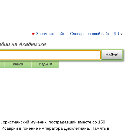
Запомнить сайт
Словарь на свой сайт
RU
едии на Академике
Найти!
Книги
Игры ⚽
), христианский мученик, пострадавший вместе со 150
 Исаврии в гонение императора Диоклетиана. Память в