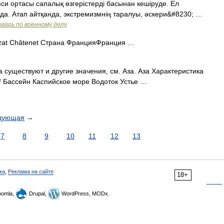
си ортасы сапалық өзгерістерді басынан кешіруде. Ел
луда. Атап айтқанда, экстремизмнің таралуы, әскери&#8230; …
варь по военному делу
at Châtenet Страна ФранцияФранция …
 существуют и другие значения, см. Аза. Аза Характеристика
² Бассейн Каспийское море Водоток Устье …
дующая
→
7
8
9
10
11
12
13
ка
,
Реклама на сайте
18+
omla,
Drupal,
WordPress, MODx.