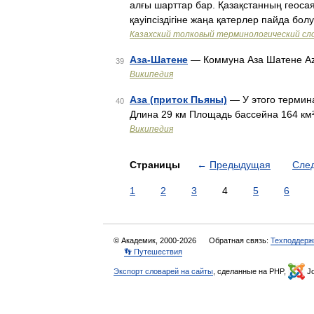
алғы шарттар бар. Қазақстанның геосая
қауіпсіздігіне жаңа қатерлер пайда бо
Казахский толковый терминологический сло
Аза-Шатене
— Коммуна Аза Шатене Az
39
Википедия
Аза (приток Пьяны)
— У этого термина
40
Длина 29 км Площадь бассейна 164 км
Википедия
Страницы
←
Предыдущая
Сле
1
2
3
4
5
6
© Академик, 2000-2026
Обратная связь:
Техподдерж
👣 Путешествия
Экспорт словарей на сайты
, сделанные на PHP,
Jo