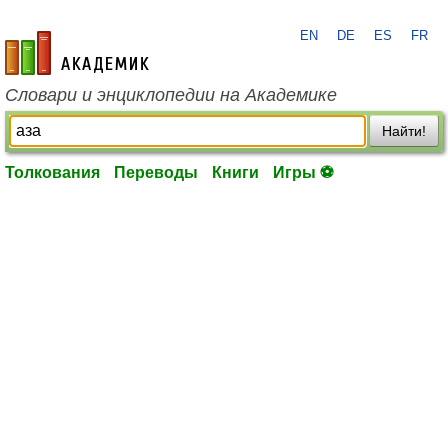
EN
DE
ES
FR
academic.ru
Словари и энциклопедии на Академике
Найти!
Толкования
Переводы
Книги
Игры ⚽