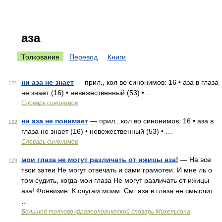
аза
Толкование
Перевод
Книги
ни аза не знает
— прил., кол во синонимов: 16 • аза в глаза
121
не знает (16) • невежественный (53) • …
Словарь синонимов
ни аза не понимает
— прил., кол во синонимов: 16 • аза в
122
глаза не знает (16) • невежественный (53) • …
Словарь синонимов
мои глаза не могут различать от ижицы аза!
— На все
123
твои затеи Не могут отвечать и сами грамотеи. И мне ль о
том судить, когда мои глаза Не могут различать от ижицы
аза! Фонвизин. К слугам моим. См. аза в глаза не смыслит
…
Большой толково-фразеологический словарь Михельсона