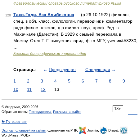
Фразеологический словарь русского литературного языка
Тахо-Годи, Аза Алибековна
— (р.26.10.1922) филолог,
128
спец. в обл. класс. филологии, переводчик и комментатор
ряда филос. текстов; д р филол. наук, проф. Род. в
Махачкале (Дагестан). В 1929 с семьей переехала в
Москву. Отец Т. Г. выпустник юрид. ф та МГУ, ученик&#8230;
…
Большая биографическая энциклопедия
Страницы
←
Предыдущая
Следующая
→
1
2
3
4
5
6
7
8
9
10
11
12
13
© Академик, 2000-2026
18+
Обратная связь:
Техподдержка
,
Реклама на сайте
👣 Путешествия
Экспорт словарей на сайты
, сделанные на PHP,
Joomla,
Drupal,
WordPress, MODx.