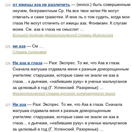
от ижицы аза не различить
— (иноск.) быть совершенным
124
неучем, безграмотным Ср. На все твои затеи Не могут
отвечать и сами грамотеи. И мне ль о том судить, когда мои
глаза Не могут отличить от ижицы аза. Фонвизин. К слугам
моим. См. аза в глаза не смыслит …
Большой толково-фразеологический словарь Михельсона
ни аза
— См …
125
Словарь синонимов
Ни аза в глаза
— Разг. Экспрес. То же, что Аза в глаза.
126
Сначала матушка отдавала меня к разным доморощенным
учителям: старушкам, которые сами не знали ни аза в
глаза… к дьячкам, «набившим руку» в ученье мальчуганов
за целковый в год (Г. Успенский. Разоренье) …
Фразеологический словарь русского литературного языка
Ни аза
— Разг. Экспрес. То же, что Аза в глаза. Сначала
127
матушка отдавала меня к разным доморощенным
учителям: старушкам, которые сами не знали ни аза в
глаза… к дьячкам, «набившим руку» в ученье мальчуганов
за целковый в год (Г. Успенский. Разоренье) …