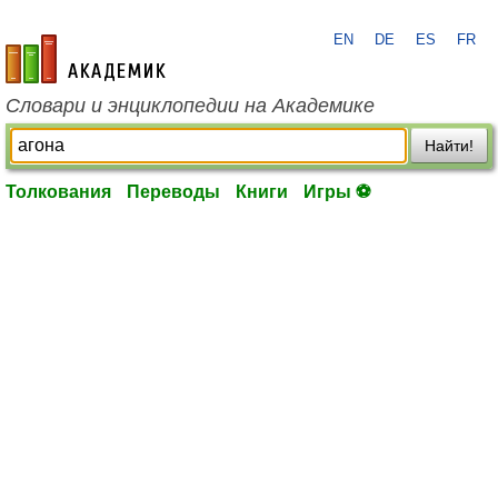
EN
DE
ES
FR
academic.ru
Словари и энциклопедии на Академике
Найти!
Толкования
Переводы
Книги
Игры ⚽