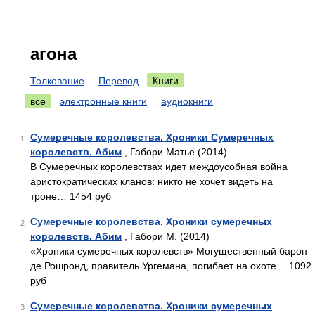
агона
Толкование
Перевод
Книги
все
электронные книги
аудиокниги
Сумеречные королевства. Хроники Сумеречных
1
королевств. Абим
, Габори Матье (2014)
В Сумеречных королевствах идет междоусобная война
аристократических кланов: никто не хочет видеть на
троне… 1454 руб
Сумеречные королевства. Хроники сумеречных
2
королевств. Абим
, Габори М. (2014)
«Хроники сумеречных королевств» Могущественный барон
де Рошронд, правитель Ургемана, погибает на охоте… 1092
руб
Сумеречные королевства. Хроники сумеречных
3