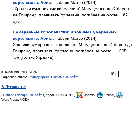
королевств. Абим
, Габори Матье (2014)
"Хроники сумеречных королевств" Могущественный барон
де Рошронд, правитель Ургемана, погибает на охоте… 821
руб
Сумеречные королевства: Хроники Сумеречных
4
королевств. Абим
, Габори Матье (2014)
Хроники сумеречных королевств Могущественный барон де
Рошронд, правитель Ургемана, погибает на охоте… 1005
грн (только Украина)
© Академик, 2000-2026
18+
Обратная связь:
Техподдержка
,
Реклама на сайте
👣 Путешествия
Экспорт словарей на сайты
, сделанные на PHP,
Joomla,
Drupal,
WordPress, MODx.