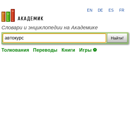
EN
DE
ES
FR
academic.ru
Словари и энциклопедии на Академике
Найти!
Толкования
Переводы
Книги
Игры ⚽