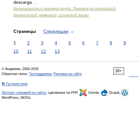
descarga …
Безопасность и гигиена труда. Перевод на английский,
французский, немецкий, испанский языки
Страницы
Следующая
→
1
2
3
4
5
6
7
8
9
10
11
12
13
© Академик, 2000-2026
18+
Обратная связь:
Техподдержка
,
Реклама на сайте
👣 Путешествия
Экспорт словарей на сайты
, сделанные на PHP,
Joomla,
Drupal,
WordPress, MODx.