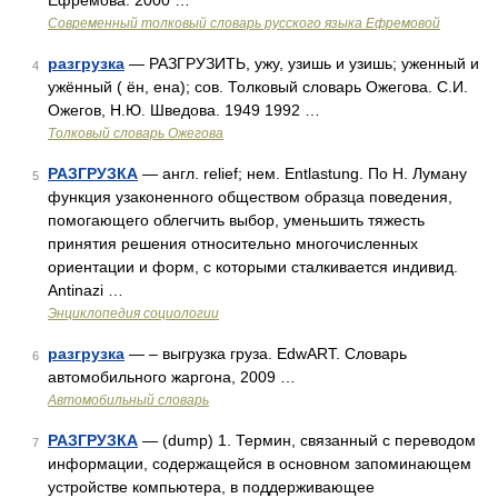
Ефремова. 2000 …
Современный толковый словарь русского языка Ефремовой
разгрузка
— РАЗГРУЗИТЬ, ужу, узишь и узишь; уженный и
4
ужённый ( ён, ена); сов. Толковый словарь Ожегова. С.И.
Ожегов, Н.Ю. Шведова. 1949 1992 …
Толковый словарь Ожегова
РАЗГРУЗКА
— англ. relief; нем. Entlastung. По Н. Луману
5
функция узаконенного обществом образца поведения,
помогающего облегчить выбор, уменьшить тяжесть
принятия решения относительно многочисленных
ориентации и форм, с которыми сталкивается индивид.
Antinazi …
Энциклопедия социологии
разгрузка
— – выгрузка груза. EdwART. Словарь
6
автомобильного жаргона, 2009 …
Автомобильный словарь
РАЗГРУЗКА
— (dump) 1. Термин, связанный с переводом
7
информации, содержащейся в основном запоминающем
устройстве компьютера, в поддерживающее