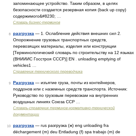
запоминающее устройство. Таким образом, в целях
безопасности создается резервная копия (back up copy)
содержимого&#8230; …
Словарь бизнес-терминов
разгрузка
— 1. Ослабление действия внешних сил 2.
8
Опорожнение грузовых транспортных средств,
перевозящих материалы, изделия или конструкции
[Терминологический словарь по строительству на 12 языках
(ВНИИИС Госстроя СССР)] EN . unloading emptying of
vehicles1 …
Справочник технического переводчика
Разгрузка
— изъятие груза, почты из контейнеров,
9
поддонов или с наземных средств транспорта. Источник:
Руководство по грузовым перевозкам на внутренних
воздушных линиях Союза ССР …
Словарь-справочник терминов нормативно-технической
документации
разгрузка
— rus разгрузка (ж) eng unloading fra
10
déchargement (m) deu Entladung (f) spa trabajo (m) de