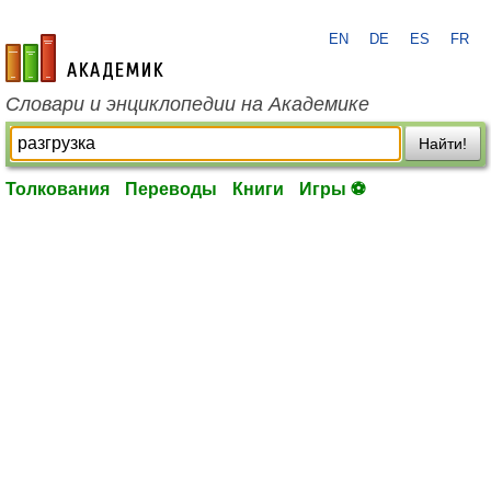
EN
DE
ES
FR
academic.ru
Словари и энциклопедии на Академике
Найти!
Толкования
Переводы
Книги
Игры ⚽