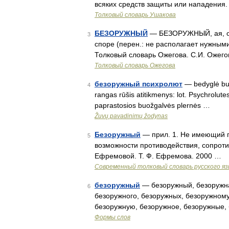
всяких средств защиты или нападения
Толковый словарь Ушакова
БЕЗОРУЖНЫЙ
— БЕЗОРУЖНЫЙ, ая, ое;
3
споре (перен.: не располагает нужными 
Толковый словарь Ожегова. С.И. Ожего
Толковый словарь Ожегова
безоружный психролют
— bedyglė buož
4
rangas rūšis atitikmenys: lot. Psychrolut
paprastosios buožgalvės plernės …
Žuvų pavadinimų žodynas
Безоружный
— прил. 1. Не имеющий п
5
возможности противодействия, сопроти
Ефремовой. Т. Ф. Ефремова. 2000 …
Современный толковый словарь русского я
безоружный
— безоружный, безоружна
6
безоружного, безоружных, безоружному
безоружную, безоружное, безоружные,
Формы слов