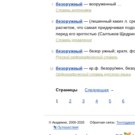
безоружный
— вооруженный …
7
Словарь антонимов
безоружный
— (лишенный каких л. сре
8
расчетом, что самая придирчивая подо
перед его кротостью (Салтыков Щедри
Словарь управления
безоружный
— безор ужный; кратк. ф
9
Русский орфографический словарь
безоружный
— кр.ф. безору/жен, безо
10
Орфографический словарь русского языка
Страницы
Следующая
→
1
2
3
4
5
6
© Академик, 2000-2026
Обратная связь:
Техподдерж
👣 Путешествия