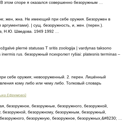
. В этом споре я оказался совершенно безоружным …
 жен, жна. Не имеющий при себе оружия. Безоружен в
аргументами). | сущ. безоружность, и, жен. (перен.).
в, Н.Ю. Шведова. 1949 1992 …
galvė plernė statusas T sritis zoologija | vardynas taksono
es inermis rus. безоружный психролют ryšiai: platesnis terminas –
ри себе оружия; невооруженный. 2. перен. Лишённый
вления кому либо или чему либо. Толковый словарь
зыка Ефремовой
я, безоружное, безоружные, безоружного, безоружной,
, безоружной, безоружному, безоружным, безоружный,
 безоружного, безоружную, безоружное, безоружных,&#8230; …