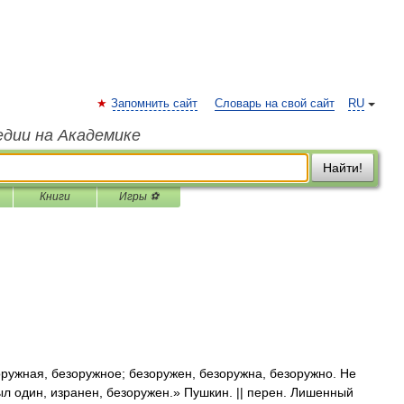
Запомнить сайт
Словарь на свой сайт
RU
едии на Академике
Найти!
Книги
Игры ⚽
жная, безоружное; безоружен, безоружна, безоружно. Не
 один, изранен, безоружен.» Пушкин. || перен. Лишенный