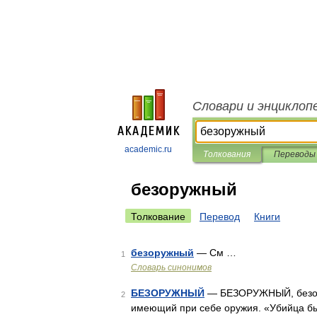
Словари и энциклоп
academic.ru
Толкования
Переводы
безоружный
Толкование
Перевод
Книги
безоружный
— См …
1
Словарь синонимов
БЕЗОРУЖНЫЙ
— БЕЗОРУЖНЫЙ, безору
2
имеющий при себе оружия. «Убийца был