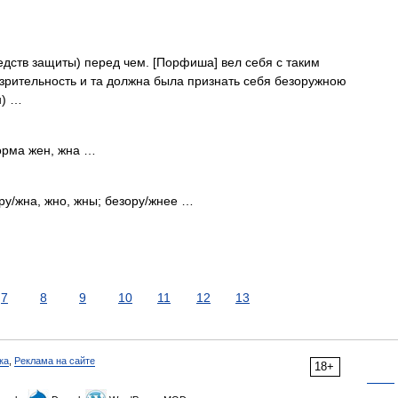
дств защиты) перед чем. [Порфиша] вел себя с таким
зрительность и та должна была признать себя безоружною
н) …
орма жен, жна …
ру/жна, жно, жны; безору/жнее …
7
8
9
10
11
12
13
ка
,
Реклама на сайте
18+