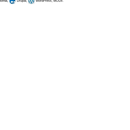
omla,
Drupal,
WordPress, MODx.