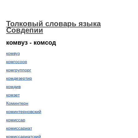
Толковый словарь языка
Совдепии
комвуз - комсод
комвуз
комгосоор
комгруппорг
комдезертир
комдив
комзет
Коминтерн
коминтерновский
комиссар
комиссариат
комиссариатский