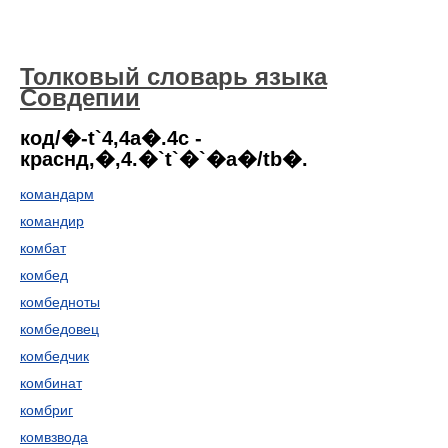
Толковый словарь языка
Совдепии
код/�-t`4,4a�.4c -
краснд,�,4.�`t`�`�a�/tb�.
командарм
командир
комбат
комбед
комбедноты
комбедовец
комбедчик
комбинат
комбриг
комвзвода