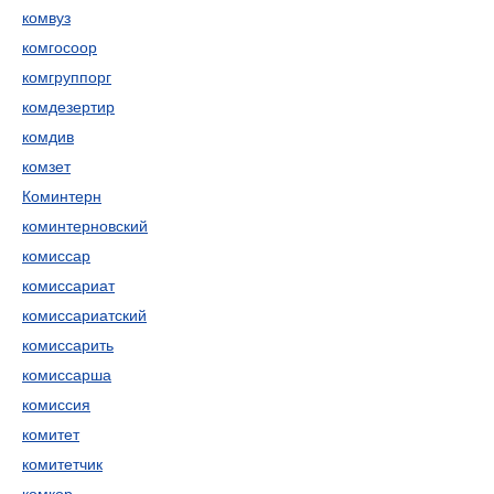
комвуз
комгосоор
комгруппорг
комдезертир
комдив
комзет
Коминтерн
коминтерновский
комиссар
комиссариат
комиссариатский
комиссарить
комиссарша
комиссия
комитет
комитетчик