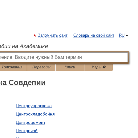
Запомнить сайт
Словарь на свой сайт
RU
едии на Академике
Толкования
Переводы
Книги
Игры ⚽
ка Совдепии
Центроуправкожа
Центрохладобойня
Центроцемент
Центрочай