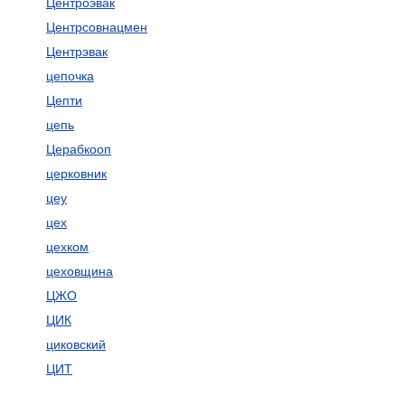
Центроэвак
Центрсовнацмен
Центрэвак
цепочка
Цепти
цепь
Церабкооп
церковник
цеу
цех
цехком
цеховщина
ЦЖО
ЦИК
циковский
ЦИТ