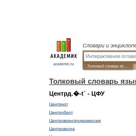
Словари и энциклоп
academic.ru
Толковый словарь языка Совдепии
Толковый словарь язы
Центрд.�-t` - ЦФУ
Центрнот
Центробалт
Центровоентрудкомиссия
Центроволга