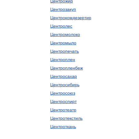
Центрожир
Центрозакуп
Центрокомдезертир
Центролес
Центромолоко
Центромыло
Центропечать
Центроплен
Центропленбеж
Центросахар
Центросибирь
Центросоюз
Центроспирт
Центротеатр
Центротекстиль
Центроткань