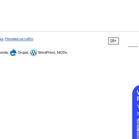
ка
,
Реклама на сайте
18+
omla,
Drupal,
WordPress, MODx.