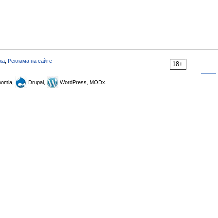
ка
,
Реклама на сайте
18+
omla,
Drupal,
WordPress, MODx.