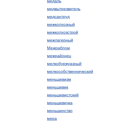
медаль
медвытрезвитель
медсантруд
межколхозный
межколхозстрой
межлагерный
Межрабпом
межрайонец
мелкобуржуазный
мелкособственнический
меньшевизм
меньшевик
меньшевистский
меньшевичка
меньшинство
мера