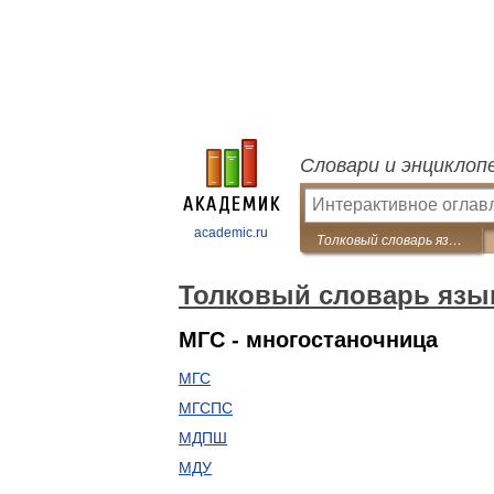
Словари и энциклоп
academic.ru
Толковый словарь языка Совдепии
Толковый словарь язы
МГС - многостаночница
МГС
МГСПС
МДПШ
МДУ