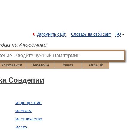
Запомнить сайт
Словарь на свой сайт
RU
едии на Академике
Толкования
Переводы
Книги
Игры ⚽
ка Совдепии
мероприятие
местком
местничество
место