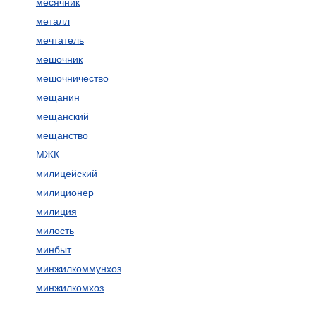
месячник
металл
мечтатель
мешочник
мешочничество
мещанин
мещанский
мещанство
МЖК
милицейский
милиционер
милиция
милость
минбыт
минжилкоммунхоз
минжилкомхоз