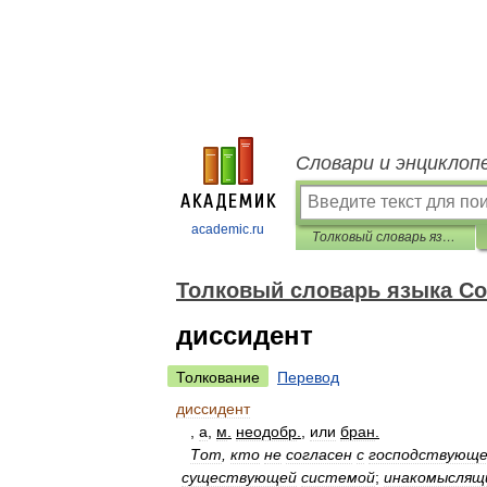
Словари и энциклоп
academic.ru
Толковый словарь языка Совдепии
Толковый словарь языка С
диссидент
Толкование
Перевод
диссидент
,
а
,
м
.
неодобр
.
,
или
бран
.
Тот
,
кто
не
согласен
с
господствующ
существующей
системой
;
инакомыслящ