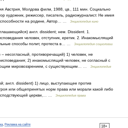
Австрия, Молдова филм, 1988, цв., 111 мин. Социально
ор художник, режиссер, писатель, радиожурналист. Не имея
е способности на родине, Автор… …
Энциклопедия кино
оглашающийся) англ. dissident; нем. Dissident. 1.
поведания человек, отступник, еретик. 2. Инакомыслящий
льные способы полит, протеста в… …
Энциклопедия социологии
is) – несогласный, противоречащий) 1) человек, не
споведания; 2) инакомыслящий человек, не согласный с
твующим мировоззрением, с существующим… …
Энциклопедия
ый; англ. dissident) 1) лицо, выступающее против
строя или общепринятых норм права или морали какой либо
 господствующей церкви,… …
Энциклопедия права
ка
,
Реклама на сайте
18+