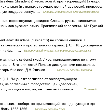
 dissidens (dissidentis) несогласный, противоречащий] 1) лицо,
иальная (в странах с государственной церковью); иноверец;
льную государственную …
Словарь иностранных слов русского языка
ик, вероотступник, досидент Словарь русских синонимов.
онимов русского языка. Практический справочник. М.: Русский
dent <лат. dissidens (dissidentis) не соглашающийся. 1.
католических и протестантских странах ). Сл. 18. Диссидентов
риг. на фр.… …
Исторический словарь галлицизмов русского языка
. (лат. dissidens) (ист.). Лицо, принадлежащее не к тому
 стране. В католической Польше диссидентами назывались
ловарь Ушакова. Д.Н. Ушаков.… …
Толковый словарь Ушакова
.). 1. Лицо, отколовшееся от господствующего
ек, не согласный с господствующей идеологией,
прил. диссидентский, ая, ое. Толковый словарь… …
Толковый
аскольник, вообще, не принимающий господствующего где
И. Даль. 1863 1866 …
Толковый словарь Даля