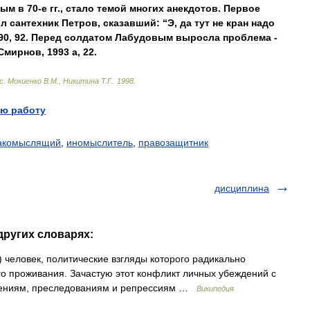
ным
в
70
-
е
гг
.,
стало
темой
многих
анекдотов
.
Первое
ил
сантехник
Петров
,
сказавший:
“
Э
,
да
тут
не
кран
надо
90
,
92
.
Перед
солдатом
Лабудовым
выросла
проблема
-
Смирнов
,
1993
а
,
22
.
с
.
Мокиенко
В
.
М
.,
Никитина
Т
.
Г
.
.
1998
.
ю работу
акомыслящий
,
иномыслитель
,
правозащитник
дисциплина
других словарях:
 человек, политические взгляды которого радикально
го проживания. Зачастую этот конфликт личных убеждений с
онениям, преследованиям и репрессиям …
Википедия