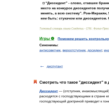
◘
“
Диссидент
” -
слово
,
ставшее
бран
место
на
конкурсе
диссидентов
получ
менять
,
а
всю
систему
”.
Ром
-
Миракян
,
кем
быть:
стукачом
или
диссидентом
.
Толковый
словарь
языка
Совдепии
.-
СПб
.
:
Фолио
-
Прес
Игры ⚽
Поможем решить контрольну
Синонимы
:
антисоветчик
,
вероотступник
,
досидент
,
ин
диспутант
Смотреть что такое "диссидент" в 
Диссидент
— (отступник, инакомыслящий)
расходятся с господствующими в стране е
господствующей доктриной приводит к г