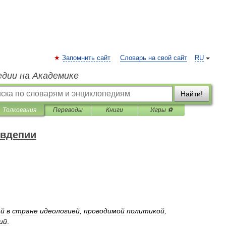
Запомнить сайт
Словарь на свой сайт
RU
едии на Академике
Найти!
Толкования
Переводы
Книги
Игры ⚽
овдепии
ей
в
стране
идеологией
,
проводимой
политикой
,
ий
.