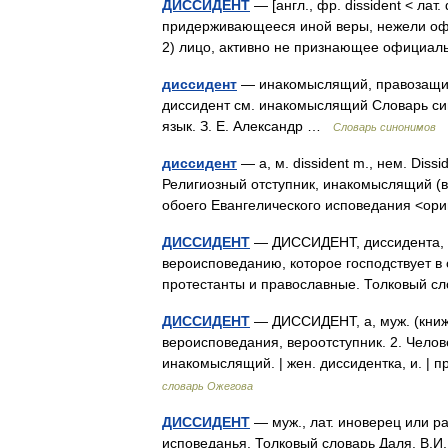
ДИССИДЕНТ
— [англ., фр. dissident < лат.
придерживающееся иной веры, нежели офиц
2) лицо, активно не признающее официа
диссидент
— инакомыслящий, правозащитн
диссидент см. инакомыслящий Словарь син
язык. З. Е. Александр …
Словарь синонимов
диссидент
— а, м. dissident m., нем. Dissi
Религиозный отступник, инакомыслящий (в 
обоего Евангелического исповедания <о
ДИССИДЕНТ
— ДИССИДЕНТ, диссидента, муж
вероисповеданию, которое господствует в
протестанты и православные. Толковый с
ДИССИДЕНТ
— ДИССИДЕНТ, а, муж. (книжн
вероисповедания, вероотступник. 2. Челов
инакомыслящий. | жен. диссидентка, и. | 
словарь Ожегова
ДИССИДЕНТ
— муж., лат. иноверец или р
исповеданья. Толковый словарь Даля. В.