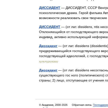
ДИССИДЕНТ
— ДИССИДЕНТ, СССР Венгрия 
психологическая драма. Герой фильма Авт
возможности реализовать свои творчески
ДИССИДЕНТ
— (от лат. dissidens, ntis нес
Отклоняющийся от господствующего вероис
индивид, активно использующий неформа
Диссидент
— (от лат. dissidens (dissident
придерживающийся господствующего верои
господствующей идеологией, с господс
культурологии
Диссидент
— (от лат. dissidens несогласн
существующего гос ного (политического) 
страны; 2) лицо, отступающее от учения
© Академик, 2000-2026
Обратная связь:
Техподдерж