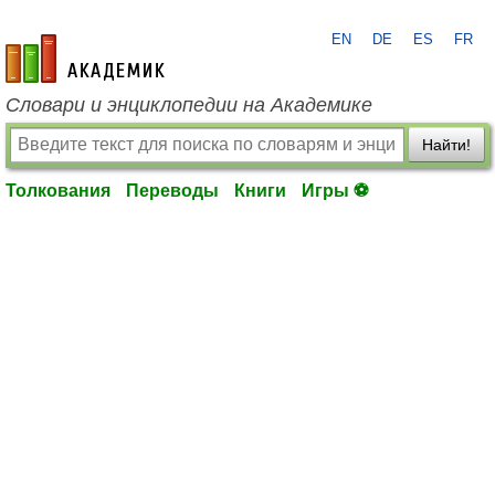
EN
DE
ES
FR
academic.ru
Словари и энциклопедии на Академике
Найти!
Толкования
Переводы
Книги
Игры ⚽