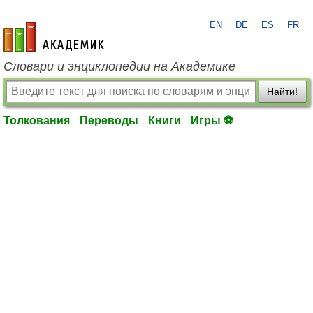
EN
DE
ES
FR
academic.ru
Словари и энциклопедии на Академике
Найти!
Толкования
Переводы
Книги
Игры ⚽