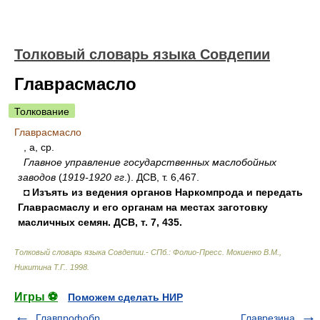
Толковый словарь языка Совдепии
Главрасмасло
Толкование
Главрасмасло
, а, ср.
Главное управление государственных маслобойных
заводов
(
1919-1920 гг
.). ДСВ, т. 6,467.
◘ Изъять из ведения органов Наркомпрода и передать
Главрасмаслу и его органам на местах заготовку
масличных семян. ДСВ, т. 7, 435.
Толковый словарь языка Совдепии.- СПб.: Фолио-Пресс
.
Мокиенко В.М.,
Никитина Т.Г.
.
1998
.
Игры ⚽
Поможем сделать НИР
Главпрофобр
Главрезина