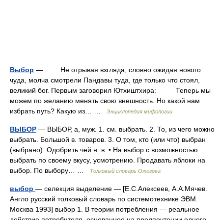
Выбор
— Не отрывая взгляда, словно ожидая нового
чуда, молча смотрели Пандавы туда, где только что стоял,
великий бог. Первым заговорил Ютхиштхира: Теперь мы
можем по желанию менять свою внешность. Но какой нам
избрать путь? Какую из… …
Энциклопедия мифологии
ВЫБОР
— ВЫБОР, а, муж. 1. см. выбрать. 2. То, из чего можно
выбрать. Большой в. товаров. 3. О том, кто (или что) выбран
(выбрано). Одобрить чей н. в. • На выбор с возможностью
выбрать по своему вкусу, усмотрению. Продавать яблоки на
выбор. По выбору… …
Толковый словарь Ожегова
выбор
— селекция выделение — [Е.С.Алексеев, А.А.Мячев.
Англо русский толковый словарь по системотехнике ЭВМ.
Москва 1993] выбор 1. В теории потребления — реальное
действие потребителя, основанное на предпочтении одного