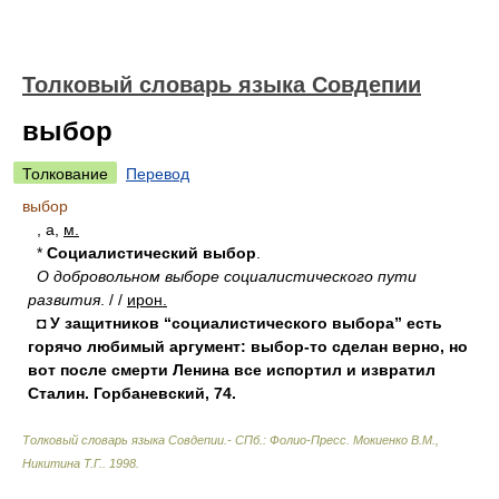
Толковый словарь языка Совдепии
выбор
Толкование
Перевод
выбор
, а,
м.
*
Социалистический выбор
.
О добровольном выборе социалистического пути
развития
. / /
ирон.
◘ У защитников “социалистического выбора” есть
горячо любимый аргумент: выбор-то сделан верно, но
вот после смерти Ленина все испортил и извратил
Сталин. Горбаневский, 74.
Толковый словарь языка Совдепии.- СПб.: Фолио-Пресс
.
Мокиенко В.М.,
Никитина Т.Г.
.
1998
.