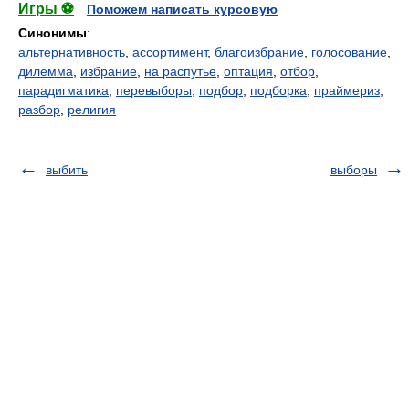
Игры ⚽
Поможем написать курсовую
Синонимы
:
альтернативность
,
ассортимент
,
благоизбрание
,
голосование
,
дилемма
,
избрание
,
на распутье
,
оптация
,
отбор
,
парадигматика
,
перевыборы
,
подбор
,
подборка
,
праймериз
,
разбор
,
религия
выбить
выборы