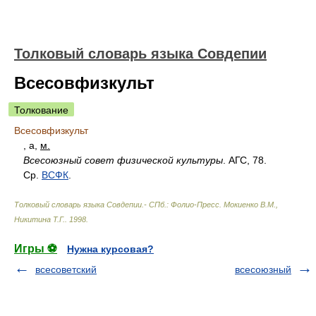
Толковый словарь языка Совдепии
Всесовфизкульт
Толкование
Всесовфизкульт
, а,
м.
Всесоюзный совет физической культуры
. АГС, 78.
Ср.
ВСФК
.
Толковый словарь языка Совдепии.- СПб.: Фолио-Пресс
.
Мокиенко В.М.,
Никитина Т.Г.
.
1998
.
Игры ⚽
Нужна курсовая?
всесоветский
всесоюзный