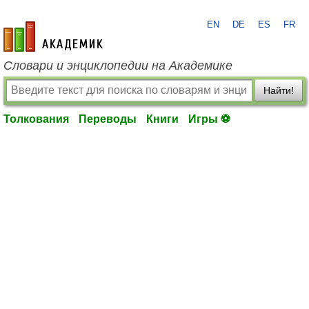
EN
DE
ES
FR
academic.ru
Словари и энциклопедии на Академике
Найти!
Толкования
Переводы
Книги
Игры ⚽