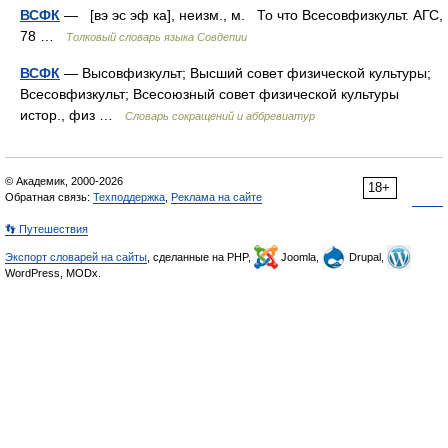
ВСФК
— [вэ эс эф ка], неизм., м. То что Всесовфизкульт. АГС,
78 …
Толковый словарь языка Совдепии
ВСФК
— Высовфизкульт; Высший совет физической культуры;
Всесовфизкульт; Всесоюзный совет физической культуры
истор., физ …
Словарь сокращений и аббревиатур
© Академик, 2000-2026
18+
Обратная связь:
Техподдержка
,
Реклама на сайте
👣 Путешествия
Экспорт словарей на сайты
, сделанные на PHP,
Joomla,
Drupal,
WordPress, MODx.