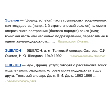
Эшелон
— (франц. echelon) часть группировки вооруженных
сил государства (напр., 1 й стратегический эшелон); элемент
оперативного построения (боевого порядка) войск (сил);
воинская часть или несколько подразделений, перевозимые в
одном железнодорожном… …
Политология. Словарь.
ЭШЕЛОН
— ЭШЕЛОН, а, м. Толковый словарь Ожегова. С.И.
Ожегов, Н.Ю. Шведова. 1949 1992 …
Толковый словарь Ожегова
ЭШЕЛОН
— муж., франц. уступ; говорят о расстановке войск
отделеньями, отрядами, которые могут поддерживать друт
друга. Толковый словарь Даля. В.И. Даль. 1863 1866 …
Толковый словарь Даля