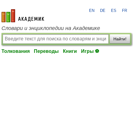
EN
DE
ES
FR
academic.ru
Словари и энциклопедии на Академике
Найти!
Толкования
Переводы
Книги
Игры ⚽