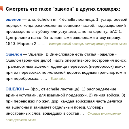
Смотреть что такое "эшелон" в других словарях:
эшелон
— а, м. échelon m. < échelle лестница. 1. устар. Боевой
порядок, когда расположение воинских частей, подразделений
произведено в глубину или уступами, а не по фронту. БАС 1.
Центр линии начал баталионными эшелонами атаку вправу.
1840. Мармон 2… …
Исторический словарь галлицизмов русского языка
Эшелон
— Эшелон: В Викисловаре есть статья «эшелон»
Эшелон (военное дело) часть оперативного построения войск.
Транспортный эшелон единица перевозок (перебросок) войск
при их перевозках по железной дороге, водным транспортом и
при перебросках… …
Википедия
ЭШЕЛОН
— (фр., от echelle лестница). 1) распределение
армии уступами, для взаимной поддержки. 2) линия войска. 3)
при перевозках по жел. дор. каждая войсковая часть делится
на эшелоны и занимает отдельный поезд. Словарь
иностранных слов, вошедших в состав …
Словарь иностранных
слов русского языка