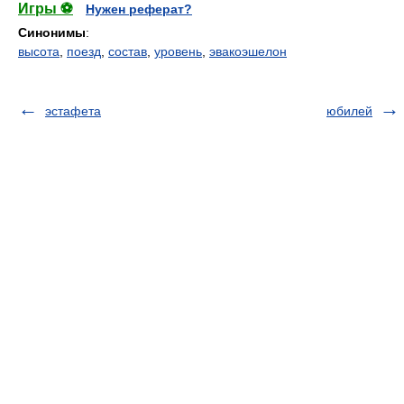
Игры ⚽
Нужен реферат?
Синонимы
:
высота
,
поезд
,
состав
,
уровень
,
эвакоэшелон
эстафета
юбилей