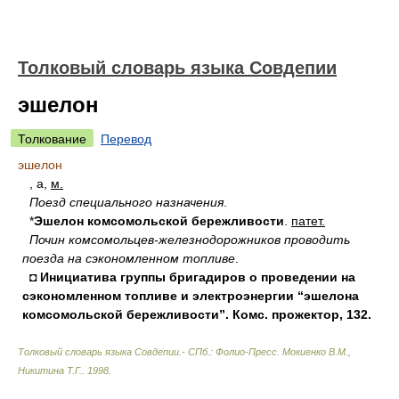
Толковый словарь языка Совдепии
эшелон
Толкование
Перевод
эшелон
, а,
м.
Поезд специального назначения
.
*
Эшелон комсомольской бережливости
.
патет.
Почин комсомольцев-железнодорожников проводить
поезда на сэкономленном топливе
.
◘ Инициатива группы бригадиров о проведении на
сэкономленном топливе и электроэнергии “эшелона
комсомольской бережливости”. Комc. прожектор, 132.
Толковый словарь языка Совдепии.- СПб.: Фолио-Пресс
.
Мокиенко В.М.,
Никитина Т.Г.
.
1998
.