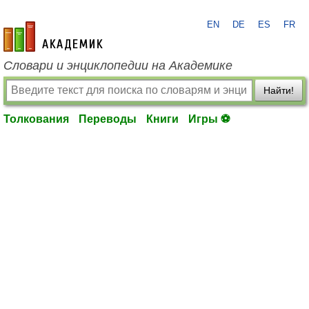
EN
DE
ES
FR
academic.ru
Словари и энциклопедии на Академике
Найти!
Толкования
Переводы
Книги
Игры ⚽