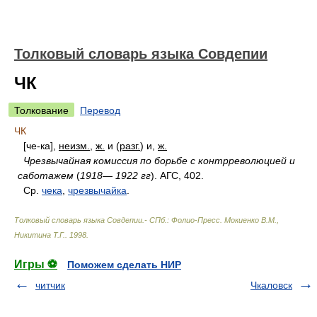
Толковый словарь языка Совдепии
ЧК
Толкование
Перевод
ЧК
[че-ка],
неизм.
,
ж.
и (
разг.
) и,
ж.
Чрезвычайная комиссия по борьбе с контрреволюцией и
саботажем
(
1918
—
1922 гг
). АГС, 402.
Ср.
чека
,
чрезвычайка
.
Толковый словарь языка Совдепии.- СПб.: Фолио-Пресс
.
Мокиенко В.М.,
Никитина Т.Г.
.
1998
.
Игры ⚽
Поможем сделать НИР
читчик
Чкаловск