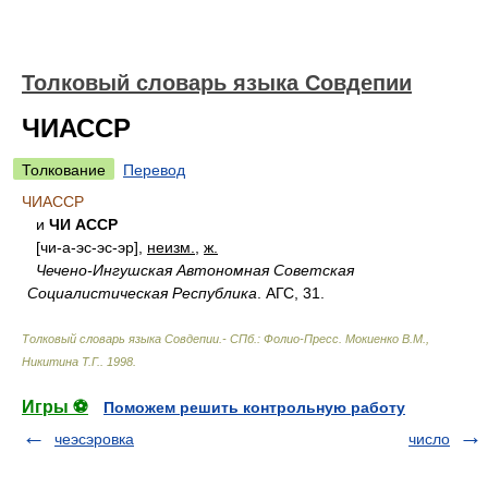
Толковый словарь языка Совдепии
ЧИАССР
Толкование
Перевод
ЧИАССР
и
ЧИ АССР
[чи-а-эс-эс-эр],
неизм.
,
ж.
Чечено-Ингушская Автономная Советская
Социалистическая Республика
. АГС, 31.
Толковый словарь языка Совдепии.- СПб.: Фолио-Пресс
.
Мокиенко В.М.,
Никитина Т.Г.
.
1998
.
Игры ⚽
Поможем решить контрольную работу
чеэсэровка
число