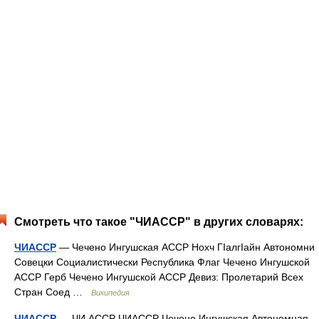
Смотреть что такое "ЧИАССР" в других словарях:
ЧИАССР
— Чечено Ингушская АССР Нохч ГІалгІайн Автономни
Совецки Социалистически Республика Флаг Чечено Ингушской
АССР Герб Чечено Ингушской АССР Девиз: Пролетарий Всех
Стран Соед …
Википедия
ЧИАССР
— ЧИ АССР ЧИАССР Чечено Ингушская Автономная