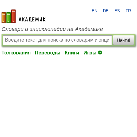
EN
DE
ES
FR
academic.ru
Словари и энциклопедии на Академике
Найти!
Толкования
Переводы
Книги
Игры ⚽