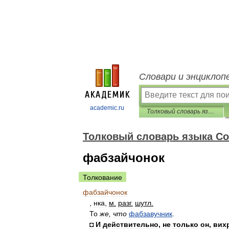
Словари и энциклоп
academic.ru
Толковый словарь языка Совдепии
Толковый словарь языка С
фабзайчонок
Толкование
фабзайчонок
,
нка
,
м
.
разг
.
шутл
.
То
же
,
что
фабзавучник
.
◘
И
действительно
,
не
только
он
,
вих