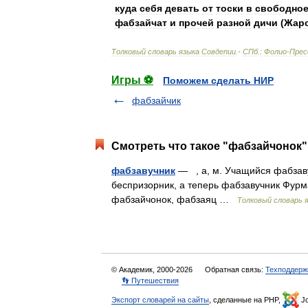
куда
себя
девать
от
тоски
в
свободно
фабзайчат
и
прочей
разной
дичи
(
Жар
Толковый
словарь
языка
Совдепии
.-
СПб
.
:
Фолио
-
Прес
Игры ⚽
Поможем сделать НИР
фабзайчик
Смотреть что такое "фабзайчонок"
фабзавучник
— , а, м. Учащийся фабзав
беспризорник, а теперь фабзавучник Фурман
фабзайчонок, фабзаяц …
Толковый словарь 
© Академик, 2000-2026
Обратная связь:
Техподдерж
👣 Путешествия
Экспорт словарей на сайты
, сделанные на PHP,
Jo