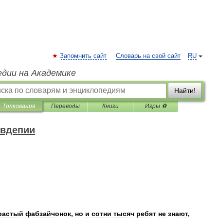
Запомнить сайт
Словарь на свой сайт
RU
едии на Академике
Найти!
Толкования
Переводы
Книги
Игры ⚽
овдепии
растый
фабзайчонок
,
но
и
сотни
тысяч
ребят
не
знают
,