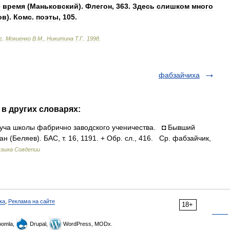
е
время
(
Маньковский
).
Флегон
,
363
.
Здесь
слишком
много
ов
).
Комc
.
поэты
,
105
.
с
.
Мокиенко
В
.
М
.,
Никитина
Т
.
Г
.
.
1998
.
фабзайчиха
 в других словарях:
уча школы фабрично заводского ученичества. ◘ Бывший
 (Беляев). БАС, т. 16, 1191. + Обр. сл., 416. Ср. фабзайчик,
языка Совдепии
ка
,
Реклама на сайте
18+
omla,
Drupal,
WordPress, MODx.