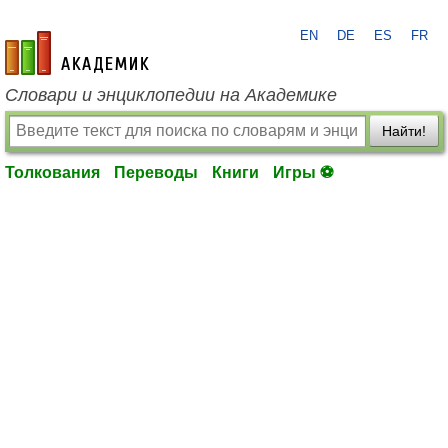
EN
DE
ES
FR
academic.ru
Словари и энциклопедии на Академике
Найти!
Толкования
Переводы
Книги
Игры ⚽