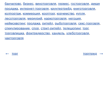
банчилово
,
бизнес
,
виноторговля
,
гермес
,
госторговля
,
дикая
продажа
,
интернет-торговля
,
каунтертрейд
,
книготорговля
,
колпортаж
,
коммерция
,
коопторг
,
корчемство
,
купля
,
лесоторговля
,
меркурий
,
наркоторговля
,
негоция
,
неймсквотинг
,
продажа
,
ритейл
,
рыботорговля
,
секс-торговля
,
спекулирование
,
спор
,
стрит-ритейл
,
телешопинг
,
торг
,
торговлишка
,
фритредерство
,
хандель
,
хлеботорговля
,
чаеторговля
торг
торгпред