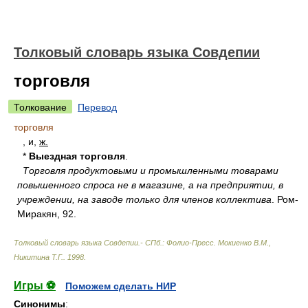
Толковый словарь языка Совдепии
торговля
Толкование
Перевод
торговля
, и,
ж.
*
Выездная торговля
.
Торговля продуктовыми и промышленными товарами
повышенного спроса не в магазине, а на предприятии, в
учреждении, на заводе только для членов коллектива
. Ром-
Миракян, 92.
Толковый словарь языка Совдепии.- СПб.: Фолио-Пресс
.
Мокиенко В.М.,
Никитина Т.Г.
.
1998
.
Игры ⚽
Поможем сделать НИР
Синонимы
: