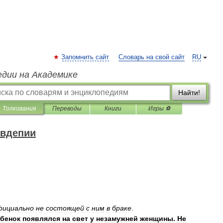
Запомнить сайт
Словарь на свой сайт
RU
едии на Академике
Найти!
Толкования
Переводы
Книги
Игры ⚽
овдепии
фициально
не
состоящей
с
ним
в
браке
.
бенок
появлялся
на
свет
у
незамужней
женщины
.
Не