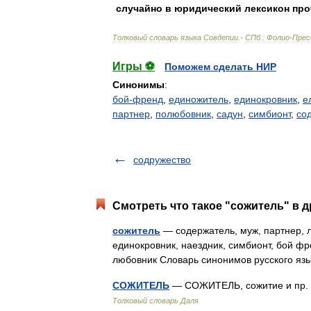
случайно
в
юридический
лексикон
про
Толковый
словарь
языка
Совдепии
.-
СПб
.
:
Фолио
-
Прес
Игры ⚽
Поможем сделать НИР
Синонимы
:
бой-френд
,
единожитель
,
единокровник
,
е
партнер
,
полюбовник
,
садун
,
симбионт
,
со
содружество
Смотреть что такое "сожитель" в д
сожитель
— содержатель, муж, партнер, л
единокровник, наездник, симбионт, бой ф
любовник Словарь синонимов русского яз
СОЖИТЕЛЬ
— СОЖИТЕЛЬ, сожитие и пр. с
Толковый словарь Даля