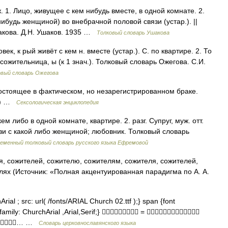
. Лицо, живущее с кем нибудь вместе, в одной комнате. 2.
ибудь женщиной) во внебрачной половой связи (устар.). ||
шакова. Д.Н. Ушаков. 1935 …
Толковый словарь Ушакова
к, к рый живёт с кем н. вместе (устар.). С. по квартире. 2. То
н. сожительница, ы (к 1 знач.). Толковый словарь Ожегова. С.И.
овый словарь Ожегова
остоящее в фактическом, но незарегистрированном браке.
ов) …
Сексологическая энциклопедия
кем либо в одной комнате, квартире. 2. разг. Супруг, муж. отт.
и с какой либо женщиной; любовник. Толковый словарь
еменный толковый словарь русского языка Ефремовой
, сожителей, сожителю, сожителям, сожителя, сожителей,
лях (Источник: «Полная акцентуированная парадигма по А. А.
ial ; src: url( /fonts/ARIAL Church 02.ttf );} span {font
t family: ChurchArial ,Arial,Serif;}  = 
 … …
Словарь церковнославянского языка