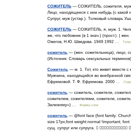
СОЖИТЕЛЬ
— СОЖИТЕЛЬ, сожителя, муж. 1
Лицо, находящееся с кем нибудь (с какой н
Супруг, муж (устар.). Толковый словарь У
СОЖИТЕЛЬ
— СОЖИТЕЛЬ, я, муж. 1. Челове
же, что любовник (в 1 знач.) (прост.). | же
Ожегов, Н.Ю. Шведова. 1949 1992 …
Толк
сожитель
— (жен. сожительница), лицо, с
(Источник: Словарь сексуальных термин
Сожитель
— м. 1. Тот, кто живет вместе с 
Мужчина, находящийся во внебрачной связ
Ефремовой. Т. Ф. Ефремова. 2000 …
Совр
сожитель
— сожитель, сожители, сожителя
сожителем, сожителями, сожителе, сожите
Зализняку») …
Формы слов
сожитель
— @font face {font family: ChurchAr
size:17px;font weight:normal !important; fon
сущ. супруг или супруга.  