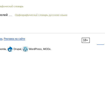
афический словарь
и/телей …
Орфографический словарь русского языка
ка
,
Реклама на сайте
18+
omla,
Drupal,
WordPress, MODx.