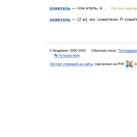
сожитель
— сож итель, я …
Русский орфогр
сожитель
— (2 м); мн. сожи/тели, Р. сож
© Академик, 2000-2026
Обратная связь:
Техподдерж
👣 Путешествия
Экспорт словарей на сайты
, сделанные на PHP,
Jo