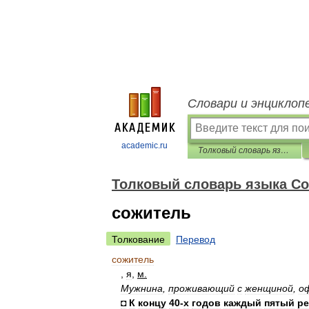
Словари и энциклоп
academic.ru
Толковый словарь языка Совдепии
Толковый словарь языка С
сожитель
Толкование
Перевод
сожитель
,
я
,
м
.
Мужнина
,
проживающий
с
женщиной
,
о
◘
К
концу
40
-
х
годов
каждый
пятый
ре