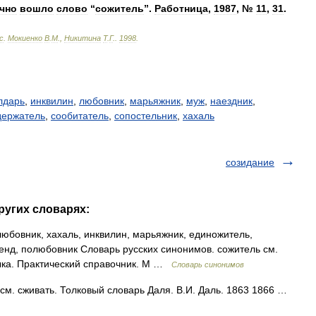
чно
вошло
слово
“
сожитель
”.
Работница
,
1987
, №
11
,
31
.
с
.
Мокиенко
В
.
М
.,
Никитина
Т
.
Г
.
.
1998
.
лдарь
,
инквилин
,
любовник
,
марьяжник
,
муж
,
наездник
,
держатель
,
сообитатель
,
сопостельник
,
хахаль
созидание
ругих словарях:
юбовник, хахаль, инквилин, марьяжник, единожитель,
ренд, полюбовник Словарь русских синонимов. сожитель см.
ыка. Практический справочник. М …
Словарь синонимов
м. сживать. Толковый словарь Даля. В.И. Даль. 1863 1866 …