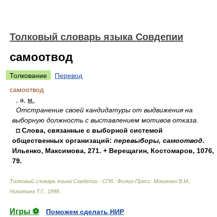
Толковый словарь языка Совдепии
самоотвод
Толкование
Перевод
самоотвод
, а,
м.
Отстранение своей кандидатуры от выдвижения на
выборную должность с выставлением мотивов отказа
.
◘ Слова, связанные с выборной системой
общественных организаций:
перевыборы, самоотвод
.
Ильенко, Максимова, 271. + Верещагин, Костомаров, 1076,
79.
Толковый словарь языка Совдепии.- СПб.: Фолио-Пресс
.
Мокиенко В.М.,
Никитина Т.Г.
.
1998
.
Игры ⚽
Поможем сделать НИР