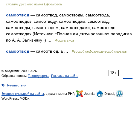
словарь русского языка Ефремовой
самоотвод
— самоотвод, самоотводы, самоотвода,
самоотводов, самоотводу, самоотводам, самоотвод,
самоотводы, самоотводом, самоотводами, самоотводе,
самоотводах (Источник: «Полная акцентуированная парадигма
по А. А. Зализняку») …
Формы слов
самоотвод
— самоотв од, а …
Русский орфографический словарь
© Академик, 2000-2026
18+
Обратная связь:
Техподдержка
,
Реклама на сайте
👣 Путешествия
Экспорт словарей на сайты
, сделанные на PHP,
Joomla,
Drupal,
WordPress, MODx.