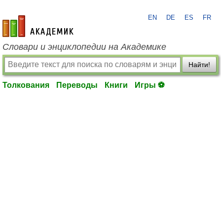
EN
DE
ES
FR
academic.ru
Словари и энциклопедии на Академике
Найти!
Толкования
Переводы
Книги
Игры ⚽