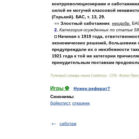
контрреволюционерами
и
саботажник
силой
ее
могучей
классовой
ненавист
(
Горький
).
БАС
,
т
.
13
,
29
.
==
Злостный
саботажник
.
неодобр
.
БА
2
.
Категория
осужденных
по
статье
58
◘
Начиная
с
1919
года
,
ответственнос
экономических
решений
,
большевики
предупреждали
их
о
неизбежности
так
1921
года
к
той
же
категории
причисля
принудительным
поставкам
продовол
Толковый
словарь
языка
Совдепии
.-
СПб
.
:
Фолио
-
Прес
Игры ⚽
Нужен реферат?
Синонимы
:
бойкотист
,
отказник
саботаж