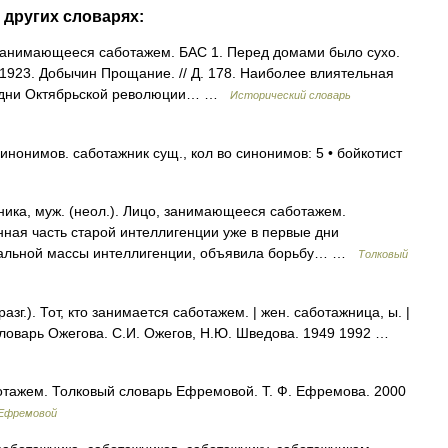
 других словарях:
, занимающееся саботажем. БАС 1. Перед домами было сухо.
 1923. Добычин Прощание. // Д. 178. Наиболее влиятельная
ые дни Октябрьской революции… …
Исторический словарь
инонимов. саботажник сущ., кол во синонимов: 5 • бойкотист
а, муж. (неол.). Лицо, занимающееся саботажем.
ная часть старой интеллигенции уже в первые дни
стальной массы интеллигенции, объявила борьбу… …
Толковый
г.). Тот, кто занимается саботажем. | жен. саботажница, ы. |
 словарь Ожегова. С.И. Ожегов, Н.Ю. Шведова. 1949 1992 …
ботажем. Толковый словарь Ефремовой. Т. Ф. Ефремова. 2000
 Ефремовой