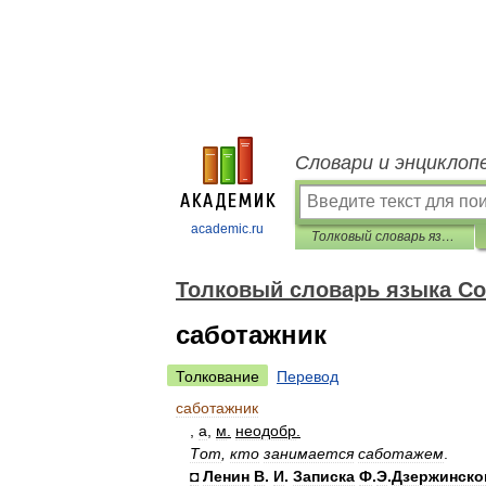
Словари и энциклоп
academic.ru
Толковый словарь языка Совдепии
Толковый словарь языка С
саботажник
Толкование
Перевод
саботажник
,
а
,
м
.
неодобр
.
Тот
,
кто
занимается
саботажем
.
◘
Ленин
В
.
И
.
Записка
Ф
.
Э
.
Дзержинско