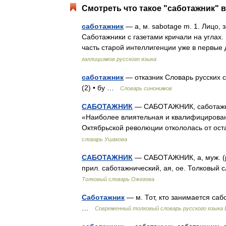
Смотреть что такое "саботажник" в
саботажник
— а, м. sabotage m. 1. Лицо
Саботажники с газетами кричали на углах.
часть старой интеллигенции уже в перв
галлицизмов русского языка
саботажник
— отказник Словарь русских с
(2) • бу …
Словарь синонимов
САБОТАЖНИК
— САБОТАЖНИК, саботажник
«Наиболее влиятельная и квалифицирован
Октябрьской революции откололась от о
словарь Ушакова
САБОТАЖНИК
— САБОТАЖНИК, а, муж. (раз
прил. саботажнический, ая, ое. Толковый
Толковый словарь Ожегова
Саботажник
— м. Тот, кто занимается са
…
Современный толковый словарь русского языка