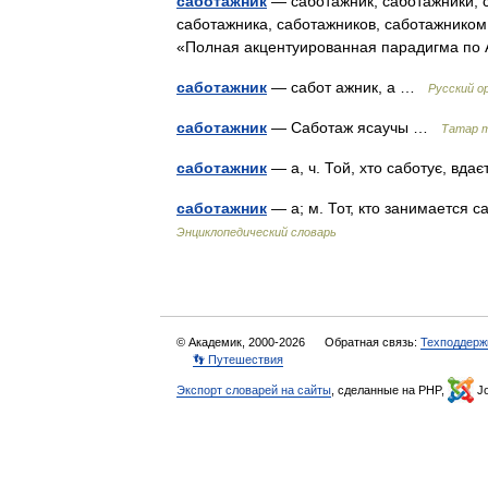
саботажник
— саботажник, саботажники, с
саботажника, саботажников, саботажником
«Полная акцентуированная парадигма по 
саботажник
— сабот ажник, а …
Русский о
саботажник
— Саботаж ясаучы …
Татар т
саботажник
— а, ч. Той, хто саботує, вд
саботажник
— а; м. Тот, кто занимается 
Энциклопедический словарь
© Академик, 2000-2026
Обратная связь:
Техподдерж
👣 Путешествия
Экспорт словарей на сайты
, сделанные на PHP,
Jo