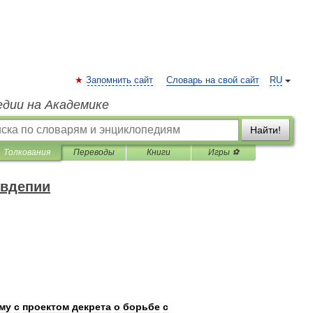
Запомнить сайт
Словарь на свой сайт
RU
едии на Академике
Найти!
Толкования
Переводы
Книги
Игры ⚽
овдепии
му
с
проектом
декрета
о
борьбе
с