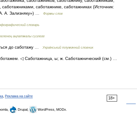
аботажника, саботажников, саботажнику, саботажникам,
, саботажниками, саботажнике, саботажниках (Источник:
А. А. Зализняку») …
Формы слов
рфографический словарь
еленең аңлатмалы сүзлеге
ається до саботажу …
Український тлумачний словник
саботажем. ◁ Саботажница, ы; ж. Саботажнический (см.) …
ка
,
Реклама на сайте
18+
omla,
Drupal,
WordPress, MODx.