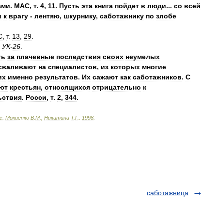
ами
.
МАС
,
т
.
4
,
11
.
Пусть
эта
книга
пойдет
в
люди
...
со
всей
и
к
врагу
-
лентяю
,
шкурнику
,
саботажнику
по
злобе
С
,
т
.
13
,
29
.
УК
-
26
.
ть
за
плачевные
последствия
своих
неумелых
сваливают
на
специалистов
,
из
которых
многие
их
именно
результатов
.
Их
сажают
как
саботажников
.
С
ют
крестьян
,
относящихся
отрицательно
к
ьствия
.
Росси
,
т
.
2
,
344
.
с
.
Мокиенко
В
.
М
.,
Никитина
Т
.
Г
.
.
1998
.
саботажница