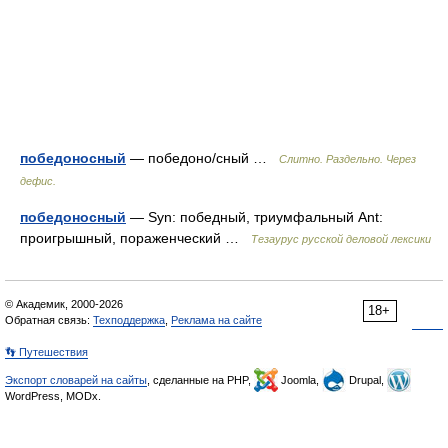
победоносный
— победоно/сный …
Слитно. Раздельно. Через
дефис.
победоносный
— Syn: победный, триумфальный Ant:
проигрышный, пораженческий …
Тезаурус русской деловой лексики
© Академик, 2000-2026
18+
Обратная связь:
Техподдержка
,
Реклама на сайте
👣 Путешествия
Экспорт словарей на сайты
, сделанные на PHP,
Joomla,
Drupal,
WordPress, MODx.