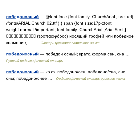
победоносный
— @font face {font family: ChurchArial ; src: url(
/fonts/ARIAL Church 02.ttf );} span {font size:17px;font
weight:normal !important; font family: ChurchArial ,Arial,Serif;}
 (τροπαιοφόρος) носящий трофей или победное
знамение;… …
Словарь церковнославянского языка
победоносный
— победон осный; кратк. форма сен, сна …
Русский орфографический словарь
победоносный
— кр.ф. победоно/сен, победоно/сна, сно,
сны; победоно/снее …
Орфографический словарь русского языка