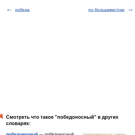
победа
по-большевистски
Смотреть что такое "победоносный" в других
словарях:
победоносный
— победоносный …
Орфографический словарь-