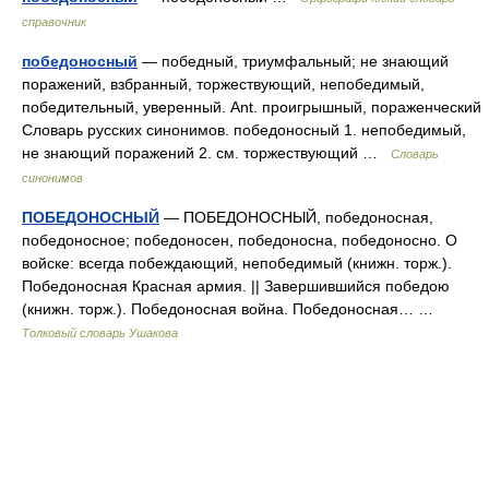
справочник
победоносный
— победный, триумфальный; не знающий
поражений, взбранный, торжествующий, непобедимый,
победительный, уверенный. Ant. проигрышный, пораженческий
Словарь русских синонимов. победоносный 1. непобедимый,
не знающий поражений 2. см. торжествующий …
Словарь
синонимов
ПОБЕДОНОСНЫЙ
— ПОБЕДОНОСНЫЙ, победоносная,
победоносное; победоносен, победоносна, победоносно. О
войске: всегда побеждающий, непобедимый (книжн. торж.).
Победоносная Красная армия. || Завершившийся победою
(книжн. торж.). Победоносная война. Победоносная… …
Толковый словарь Ушакова