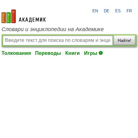
EN
DE
ES
FR
academic.ru
Словари и энциклопедии на Академике
Найти!
Толкования
Переводы
Книги
Игры ⚽