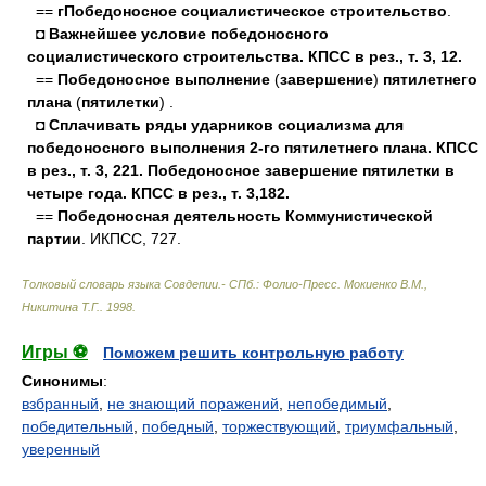
==
гПобедоносное социалистическое строительство
.
◘ Важнейшее условие победоносного
социалистического строительства. КПСС в рез., т. 3, 12.
==
Победоносное выполнение
(
завершение
)
пятилетнего
плана
(
пятилетки
) .
◘ Сплачивать ряды ударников социализма для
победоносного выполнения 2-го пятилетнего плана. КПСС
в рез., т. 3, 221. Победоносное завершение пятилетки в
четыре года. КПСС в рез., т. 3,182.
==
Победоносная деятельность Коммунистической
партии
. ИКПСС, 727.
Толковый словарь языка Совдепии.- СПб.: Фолио-Пресс
.
Мокиенко В.М.,
Никитина Т.Г.
.
1998
.
Игры ⚽
Поможем решить контрольную работу
Синонимы
:
взбранный
,
не знающий поражений
,
непобедимый
,
победительный
,
победный
,
торжествующий
,
триумфальный
,
уверенный